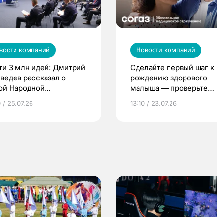
вости компаний
Новости компаний
ти 3 млн идей: Дмитрий
Сделайте первый шаг к
ведев рассказал о
рождению здорового
ой Народной
малыша — проверьте
грамме ЕР
репродуктивное здоров
 / 25.07.26
13:10 / 23.07.26
по ОМС!