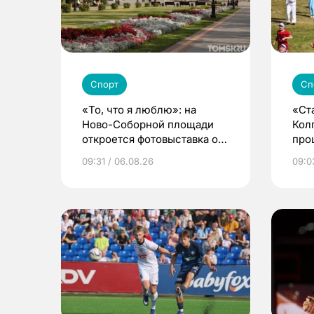
Спорт
Сп
«То, что я люблю»: на
«Ст
Ново-Соборной площади
Кол
откроется фотовыставка о
про
еде и людях
сел
09:31 / 06.08.26
09:0