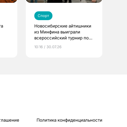
Спорт
та
Новосибирские айтишники
из Минфина выиграли
всероссийский турнир по
Counter-Strike 2
10:16 / 30.07.26
глашение
Политика конфиденциальности