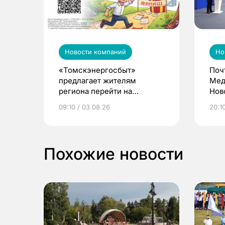
Новости компаний
Но
«Томскэнергосбыт»
Поч
предлагает жителям
Мед
региона перейти на
Нов
электронные квитанции и
про
09:10 / 03.08.26
20:10
выиграть призы
Похожие новости