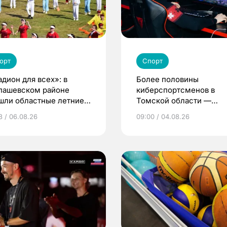
орт
Спорт
адион для всех»: в
Более половины
пашевском районе
киберспортсменов в
шли областные летние
Томской области —
ьские игры
девушки и женщины
3 / 06.08.26
09:00 / 04.08.26