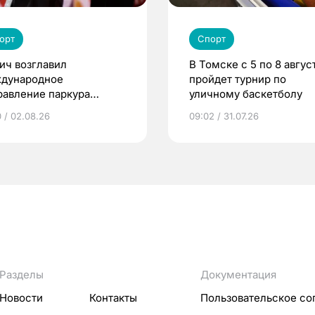
орт
Спорт
ич возглавил
В Томске с 5 по 8 авгус
дународное
пройдет турнир по
равление паркура
уличному баскетболу
мии «КАРДО»
0 / 02.08.26
09:02 / 31.07.26
Разделы
Документация
Новости
Контакты
Пользовательское со