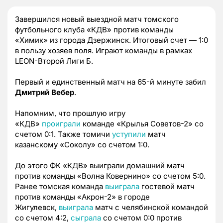
Завершился новый выездной матч томского
футбольного клуба «КДВ» против команды
«Химик» из города Дзержинск. Итоговый счет — 1:0
в пользу хозяев поля. Играют команды в рамках
LEON-Второй Лиги Б.
Первый и единственный матч на 65-й минуте забил
Дмитрий Вебер
.
Напомним, что прошлую игру
«КДВ»
проиграли
команде «Крылья Советов-2» со
счетом 0:1. Также томичи
уступили
матч
казанскому «Соколу» со счетом 1:0.
До этого ФК «КДВ» выиграли домашний матч
против команды «Волна Ковернино» со счетом 5:0.
Ранее томская команда
выиграла
гостевой матч
против команды «Акрон-2» в городе
Жигулевск,
выиграла
матч с челябинской командой
со счетом 4:2,
сыграла
со счетом 0:0 против