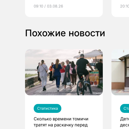
электронные квитанции и
про
09:10 / 03.08.26
20:10
выиграть призы
Похожие новости
Статистика
Ст
Сколько времени томичи
Дет
тратят на раскачку перед
дес