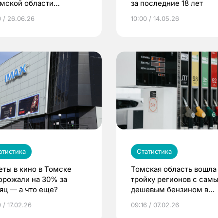
омской области
за последние 18 лет
зилась почти вдвое
0 / 26.06.26
10:00 / 14.05.26
атистика
Статистика
еты в кино в Томске
Томская область вошла
орожали на 30% за
тройку регионов с сам
яц — а что еще?
дешевым бензином в
декабре
 / 17.02.26
09:16 / 07.02.26