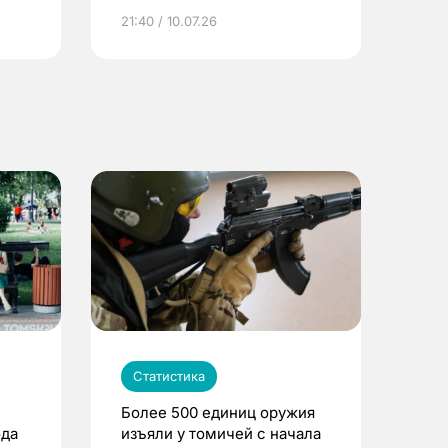
ье
21:40 / 10.07.26
Статистика
Более 500 единиц оружия
ода
изъяли у томичей с начала