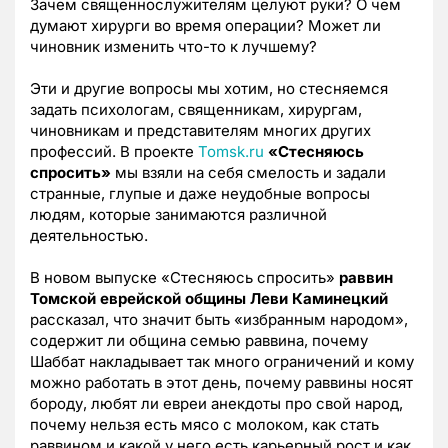
Зачем священнослужителям целуют руки? О чем
думают хирурги во время операции? Может ли
чиновник изменить что-то к лучшему?
Эти и другие вопросы мы хотим, но стесняемся
задать психологам, священникам, хирургам,
чиновникам и представителям многих других
профессий. В проекте
Tomsk.ru
«Стесняюсь
спросить»
мы взяли на себя смелость и задали
странные, глупые и даже неудобные вопросы
людям, которые занимаются различной
деятельностью.
В новом выпуске «Стесняюсь спросить»
раввин
Томской еврейской общины Леви Каминецкий
рассказал, что значит быть «избранным народом»,
содержит ли община семью раввина, почему
Шаббат накладывает так много ограничений и кому
можно работать в этот день, почему раввины носят
бороду, любят ли евреи анекдоты про свой народ,
почему нельзя есть мясо с молоком, как стать
раввином и какой у него есть карьерный рост и как