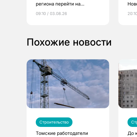
региона перейти на
Нов
электронные квитанции и
про
09:10 / 03.08.26
20:10
выиграть призы
Похожие новости
Строительство
Ст
Томские работодатели
До 