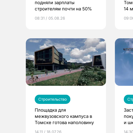
подняли зарплаты
Том
строителям почти на 50%
14 
08:31 / 05.08.26
09:0
Строительство
Ст
Площадка для
Зас
межвузовского кампуса в
пок
Томске готова наполовину
и ш
в Т
14:11 / 18.07.26
14:30