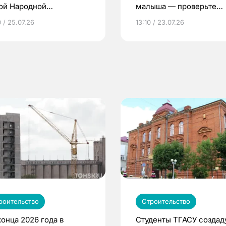
ой Народной
малыша — проверьте
грамме ЕР
репродуктивное здоров
 / 25.07.26
13:10 / 23.07.26
по ОМС!
роительство
Строительство
конца 2026 года в
Студенты ТГАСУ создад