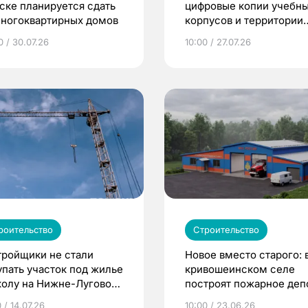
ске планируется сдать
цифровые копии учебн
многоквартирных домов
корпусов и территории
кампуса
0 / 30.07.26
10:00 / 27.07.26
роительство
Строительство
тройщики не стали
Новое вместо старого: 
упать участок под жилье
кривошеинском селе
колу на Нижне-Луговой
построят пожарное деп
омске
 / 14.07.26
10:00 / 23.06.26