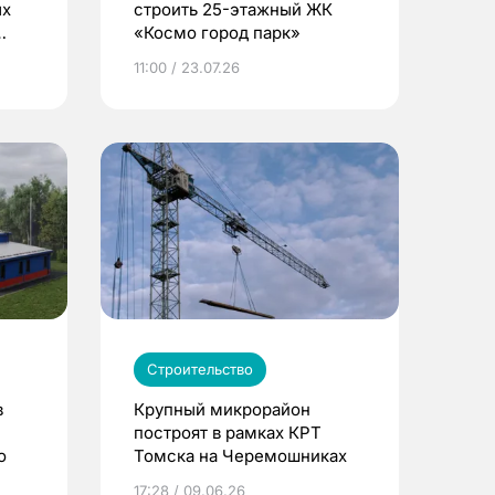
ых
строить 25-этажный ЖК
«Космо город парк»
11:00 / 23.07.26
Строительство
в
Крупный микрорайон
построят в рамках КРТ
о
Томска на Черемошниках
17:28 / 09.06.26