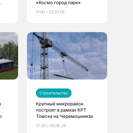
«Космо город парк»
11:00 / 23.07.26
Строительство
в
Крупный микрорайон
построят в рамках КРТ
о
Томска на Черемошниках
17:28 / 09.06.26