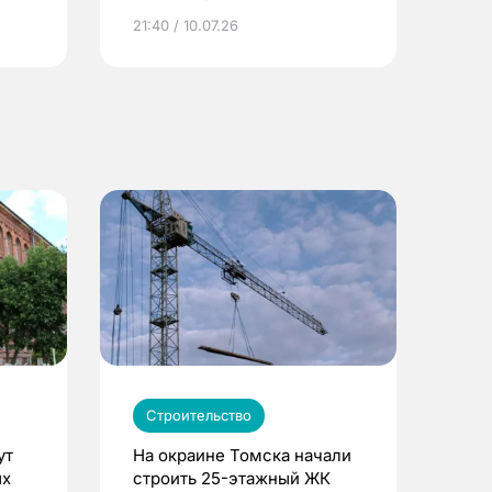
ье
21:40 / 10.07.26
Строительство
ут
На окраине Томска начали
ых
строить 25-этажный ЖК