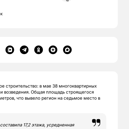
ек
е строительство: в мае 38 многоквартирных
дии возведения. Общая площадь строящегося
метров, что вывело регион на седьмое место в
оставила 17,2 этажа, усредненная