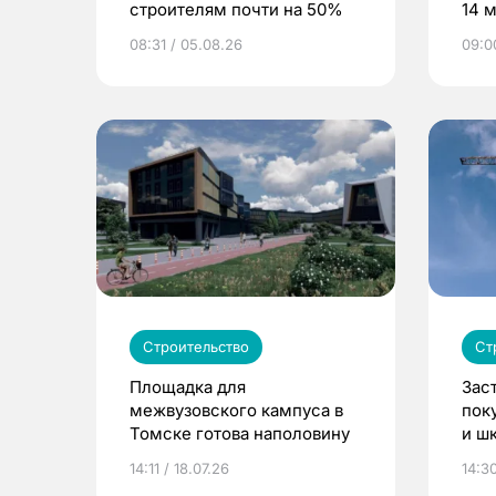
строителям почти на 50%
14 
08:31 / 05.08.26
09:0
Строительство
Ст
Площадка для
Зас
межвузовского кампуса в
пок
Томске готова наполовину
и ш
в Т
14:11 / 18.07.26
14:30