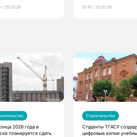
грамме ЕР
репродуктивное здоров
 / 25.07.26
13:10 / 23.07.26
по ОМС!
роительство
Строительство
конца 2026 года в
Студенты ТГАСУ создад
ске планируется сдать
цифровые копии учебн