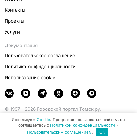
Контакты
Проекты
Услуги
Документация
Пользовательское соглашение
Политика конфиденциальности
Использование cookie
© 1997 – 2026 Городской портал Томск.ру.
Функционирует при финансовой поддержке
Используем
Cookie
. Продолжая пользоваться сайтом, вы
Министерства цифрового развития, связи и массовых
соглашаетесь с
Политикой конфиденциальности
и
коммуникаций Российской Федерации.
Пользовательским соглашением
.
OK