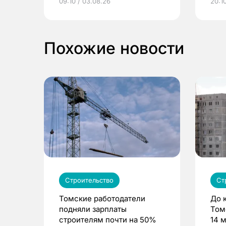
09:10 / 03.08.26
20:10
выиграть призы
Похожие новости
Строительство
Ст
Томские работодатели
До 
подняли зарплаты
Том
строителям почти на 50%
14 