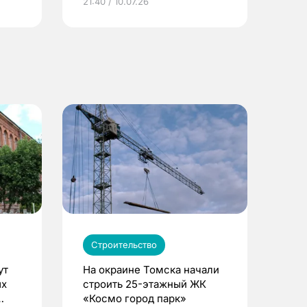
21:40 / 10.07.26
Строительство
ут
На окраине Томска начали
ых
строить 25-этажный ЖК
«Космо город парк»