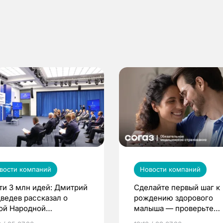
вости компаний
Новости компаний
ти 3 млн идей: Дмитрий
Сделайте первый шаг к
ведев рассказал о
рождению здорового
ой Народной
малыша — проверьте
грамме ЕР
репродуктивное здоров