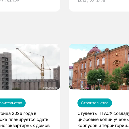
 / 25.07.26
13:10 / 23.07.26
по ОМС!
роительство
Строительство
конца 2026 года в
Студенты ТГАСУ создад
ске планируется сдать
цифровые копии учебн
многоквартирных домов
корпусов и территории