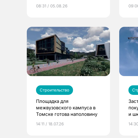
08:31 / 05.08.26
09:0
Строительство
Ст
Площадка для
Зас
межвузовского кампуса в
пок
Томске готова наполовину
и ш
в Т
14:11 / 18.07.26
14:30