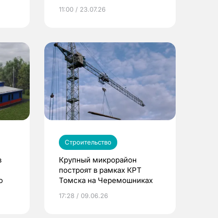
11:00 / 23.07.26
Строительство
в
Крупный микрорайон
построят в рамках КРТ
о
Томска на Черемошниках
17:28 / 09.06.26