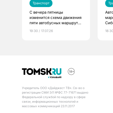
Транспорт
Тр
С вечера пятницы
Авт
изменится схема движения
мар
пяти автобусных маршрутов
Сиб
в Томске
19:30 / 17.07.26
18:30
Учредитель ООО «Дайджест ТВ». Св-во о
регистрации СМИ ЭЛ №ФС 77-71671 выдано
Федеральной службой по надзору в сфере
связи, информационных технологий и
массовых коммуникаций 23.11.2017