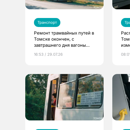
Транспорт
Тр
Ремонт трамвайных путей в
Рас
Томске окончен, с
Том
завтрашнего дня вагоны
изме
выйдут в рейсы
16:53 / 29.07.26
08:01