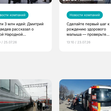
вости компаний
Новости компаний
ти 3 млн идей: Дмитрий
Сделайте первый шаг к
ведев рассказал о
рождению здорового
ой Народной
малыша — проверьте
грамме ЕР
репродуктивное здоров
 / 25.07.26
13:10 / 23.07.26
по ОМС!