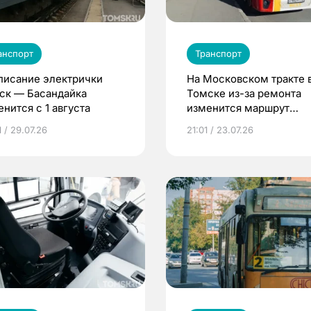
анспорт
Транспорт
писание электрички
На Московском тракте 
ск — Басандайка
Томске из-за ремонта
нится с 1 августа
изменится маршрут
автобуса №29
 / 29.07.26
21:01 / 23.07.26