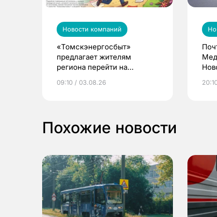
Новости компаний
Но
«Томскэнергосбыт»
Поч
предлагает жителям
Мед
региона перейти на
Нов
электронные квитанции и
про
09:10 / 03.08.26
20:10
выиграть призы
Похожие новости