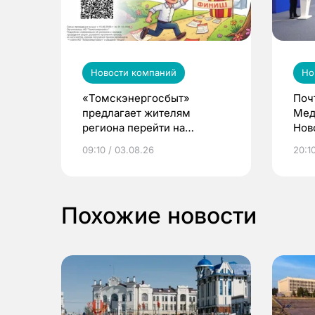
Новости компаний
Но
«Томскэнергосбыт»
Поч
предлагает жителям
Мед
региона перейти на
Нов
электронные квитанции и
про
09:10 / 03.08.26
20:10
выиграть призы
Похожие новости