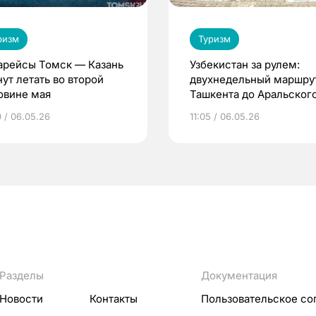
ризм
Туризм
арейсы Томск — Казань
Узбекистан за рулем:
ут летать во второй
двухнедельный маршрут
овине мая
Ташкента до Аральског
моря
0 / 06.05.26
11:05 / 06.05.26
Разделы
Документация
Новости
Контакты
Пользовательское со