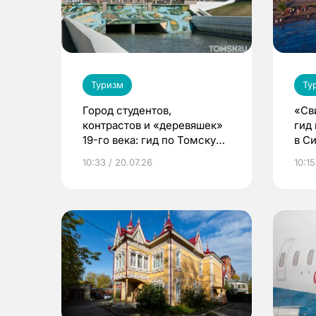
Туризм
Ту
Город студентов,
«Св
контрастов и «деревяшек»
гид
19-го века: гид по Томску
в С
для туристов
10:33 / 20.07.26
10:15