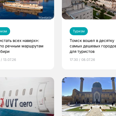
ризм
Туризм
истать всех наверх»:
Томск вошел в десятку
 по речным маршрутам
самых дешевых городо
ибири
для туристов
 / 13.07.26
17:30 / 08.07.26