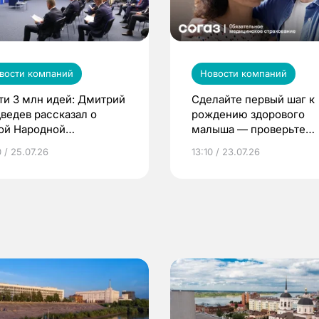
вости компаний
Новости компаний
ти 3 млн идей: Дмитрий
Сделайте первый шаг к
ведев рассказал о
рождению здорового
ой Народной
малыша — проверьте
грамме ЕР
репродуктивное здоров
 / 25.07.26
13:10 / 23.07.26
по ОМС!