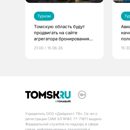
Туризм
Ту
Томскую область будут
Ави
продвигать на сайте
начн
агрегатора бронирования
пол
отелей
21:00 / 15.06.26
15:3
Учредитель ООО «Дайджест ТВ». Св-во о
регистрации СМИ ЭЛ №ФС 77-71671 выдано
Федеральной службой по надзору в сфере
связи, информационных технологий и