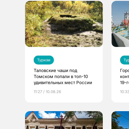
Туризм
Ту
Таловские чаши под
Гор
Томском попали в топ-10
кон
удивительных мест России
19-г
для
11:27 / 10.08.26
10:33