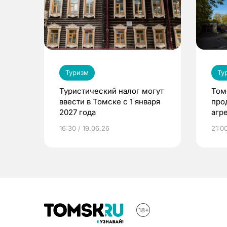
Туризм
Ту
Туристический налог могут
Том
ввести в Томске с 1 января
про
2027 года
агр
оте
16:30 / 19.06.26
21:00