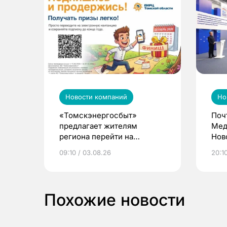
Новости компаний
Но
«Томскэнергосбыт»
Поч
предлагает жителям
Мед
региона перейти на
Нов
электронные квитанции и
про
09:10 / 03.08.26
20:10
выиграть призы
Похожие новости