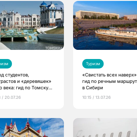
ризм
Туризм
од студентов,
«Свистать всех наверх»
трастов и «деревяшек»
гид по речным маршру
о века: гид по Томску
в Сибири
 туристов
 / 20.07.26
10:15 / 13.07.26