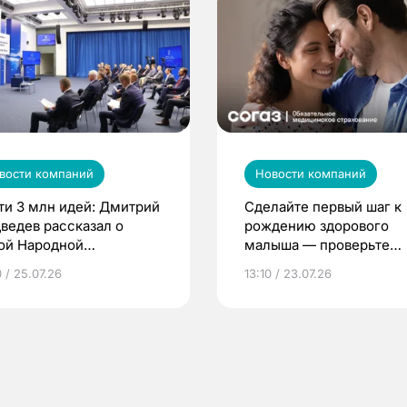
вости компаний
Новости компаний
ти 3 млн идей: Дмитрий
Сделайте первый шаг к
ведев рассказал о
рождению здорового
ой Народной
малыша — проверьте
грамме ЕР
репродуктивное здоров
 / 25.07.26
13:10 / 23.07.26
по ОМС!