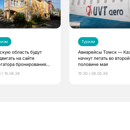
ризм
Туризм
скую область будут
Авиарейсы Томск — Ка
двигать на сайте
начнут летать во второй
егатора бронирования
половине мая
лей
 / 15.06.26
15:30 / 06.05.26