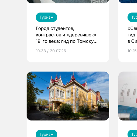
Туризм
Ту
Город студентов,
«Св
контрастов и «деревяшек»
гид
19-го века: гид по Томску
в С
для туристов
10:33 / 20.07.26
10:15
Туризм
Ту