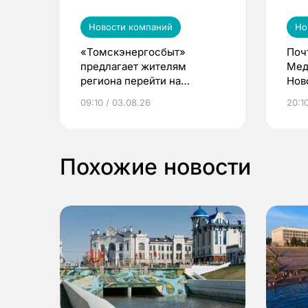
Новости компаний
Но
«Томскэнергосбыт»
Поч
предлагает жителям
Мед
региона перейти на
Нов
электронные квитанции и
про
09:10 / 03.08.26
20:10
выиграть призы
Похожие новости