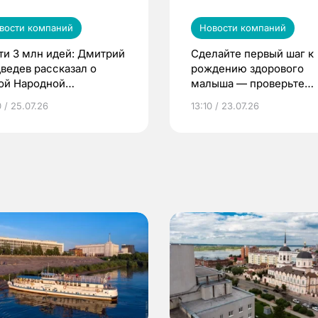
вости компаний
Новости компаний
ти 3 млн идей: Дмитрий
Сделайте первый шаг к
ведев рассказал о
рождению здорового
ой Народной
малыша — проверьте
грамме ЕР
репродуктивное здоров
 / 25.07.26
13:10 / 23.07.26
по ОМС!