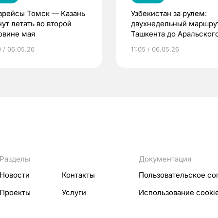
арейсы Томск — Казань
Узбекистан за рулем:
ут летать во второй
двухнедельный маршрут
овине мая
Ташкента до Аральског
моря
0 / 06.05.26
11:05 / 06.05.26
Разделы
Документация
Новости
Контакты
Пользовательское со
Проекты
Услуги
Использование cooki