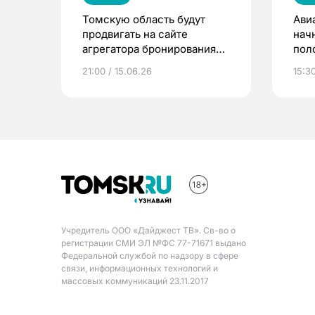
Томскую область будут
Ави
продвигать на сайте
начн
агрегатора бронирования
пол
отелей
21:00 / 15.06.26
15:3
Учредитель ООО «Дайджест ТВ». Св-во о
регистрации СМИ ЭЛ №ФС 77-71671 выдано
Федеральной службой по надзору в сфере
связи, информационных технологий и
массовых коммуникаций 23.11.2017