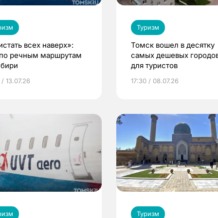
ризм
Туризм
истать всех наверх»:
Томск вошел в десятку
 по речным маршрутам
самых дешевых городо
ибири
для туристов
 / 13.07.26
17:30 / 08.07.26
ризм
Туризм