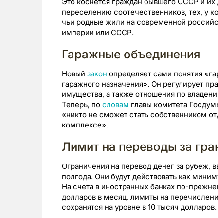
Это коснется граждан бывшего СССР и их 
переселению соотечественников, тех, у ко
чьи родные жили на современной российс
империи или СССР.
Гаражные объединения
Новый
закон
определяет сами понятия «га
гаражного назначения». Он регулирует пра
имущества, а также отношения по владен
Теперь, по
словам
главы комитета Госдумы
«никто не сможет стать собственником от
комплексе».
Лимит на переводы за гра
Ограничения на перевод денег за рубеж, в
полгода. Они будут действовать как миниму
На счета в иностранных банках по-прежн
долларов в месяц, лимиты на перечислен
сохранятся на уровне в 10 тысяч долларов.