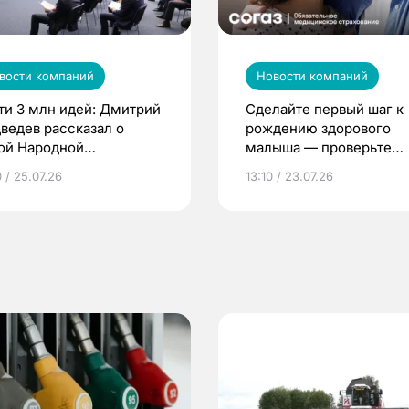
вости компаний
Новости компаний
ти 3 млн идей: Дмитрий
Сделайте первый шаг к
ведев рассказал о
рождению здорового
ой Народной
малыша — проверьте
грамме ЕР
репродуктивное здоров
 / 25.07.26
13:10 / 23.07.26
по ОМС!