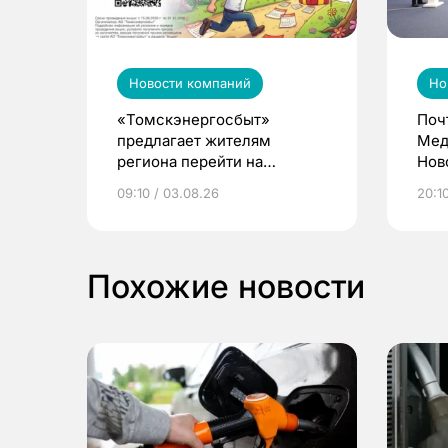
Новости компаний
Но
«Томскэнергосбыт»
Поч
предлагает жителям
Мед
региона перейти на
Нов
электронные квитанции и
про
09:10 / 03.08.26
20:10
выиграть призы
Похожие новости