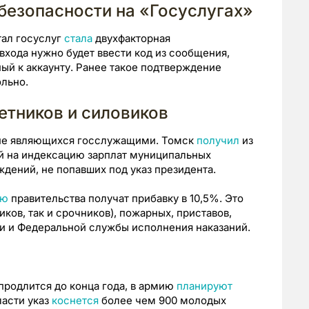
безопасности на «Госуслугах»
тал госуслуг
стала
двухфакторная
входа нужно будет ввести код из сообщения,
ый к аккаунту. Ранее такое подтверждение
льно.
етников и силовиков
не являющихся госслужащими. Томск
получил
из
й на индексацию зарплат муниципальных
дений, не попавших под указ президента.
ию
правительства получат прибавку в 10,5%. Это
ков, так и срочников), пожарных, приставов,
ни и Федеральной службы исполнения наказаний.
продлится до конца года, в армию
планируют
ласти указ
коснется
более чем 900 молодых