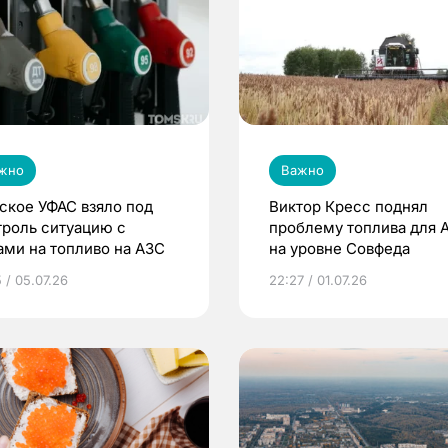
жно
Важно
ское УФАС взяло под
Виктор Кресс поднял
троль ситуацию с
проблему топлива для 
ами на топливо на АЗС
на уровне Совфеда
 / 05.07.26
22:27 / 01.07.26