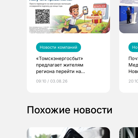
Новости компаний
Но
«Томскэнергосбыт»
Поч
предлагает жителям
Мед
региона перейти на
Нов
электронные квитанции и
про
09:10 / 03.08.26
20:10
выиграть призы
Похожие новости