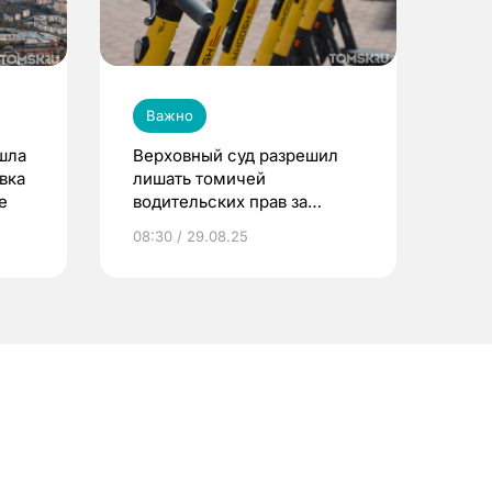
Важно
шла
Верховный суд разрешил
вка
лишать томичей
е
водительских прав за
управление
08:30 / 29.08.25
электросамокатом в
нетрезвом виде