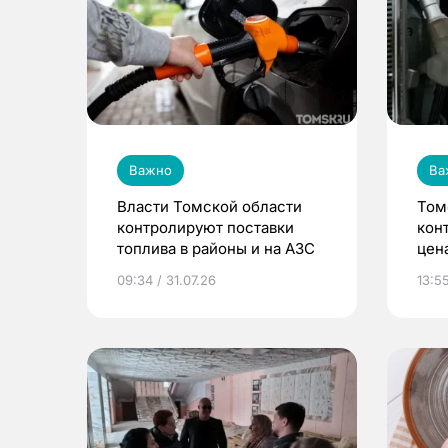
Важно
Ва
Власти Томской области
Том
контролируют поставки
кон
топлива в районы и на АЗС
цен
09:34 / 31.07.26
13:55