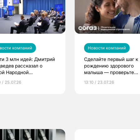
вости компаний
Новости компаний
ти 3 млн идей: Дмитрий
Сделайте первый шаг к
ведев рассказал о
рождению здорового
ой Народной
малыша — проверьте
грамме ЕР
репродуктивное здоров
 / 25.07.26
13:10 / 23.07.26
по ОМС!