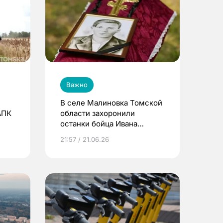
Важно
В селе Малиновка Томской
АПК
области захоронили
останки бойца Ивана
Червякова, погибшего в
21:57 / 21.06.26
1941 году