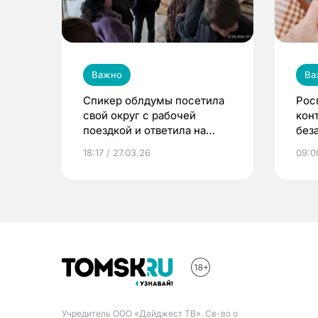
Важно
Ва
Спикер облдумы посетила
Рос
свой округ с рабочей
кон
поездкой и ответила на
без
вопрос об участии в
18:17 / 27.03.26
09:0
выборах
Учредитель ООО «Дайджест ТВ». Св-во о