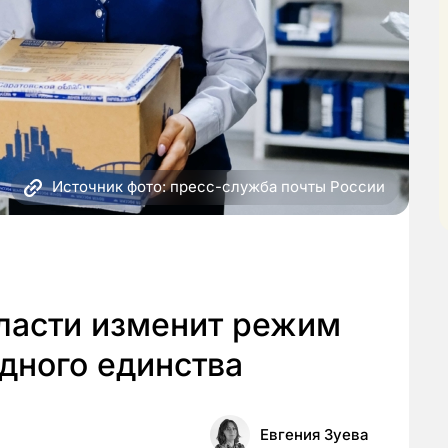
Источник фото: пресс-служба почты России
бласти изменит режим
дного единства
Евгения Зуева