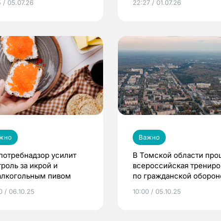
 / 05.07.26
22:27 / 01.07.26
жно
Важно
потребнадзор усилит
В Томской области про
троль за икрой и
всероссийская трениро
алкогольным пивом
по гражданской оборон
0 / 06.10.25
10:00 / 05.10.25