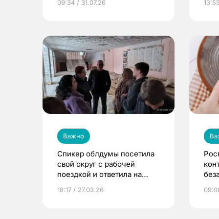
09:34 / 31.07.26
13:55
Важно
Ва
Спикер облдумы посетила
Рос
свой округ с рабочей
кон
поездкой и ответила на
без
вопрос об участии в
18:17 / 27.03.26
09:0
выборах