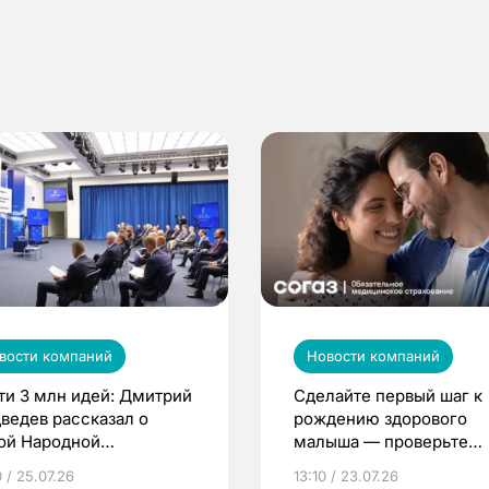
вости компаний
Новости компаний
ти 3 млн идей: Дмитрий
Сделайте первый шаг к
ведев рассказал о
рождению здорового
ой Народной
малыша — проверьте
грамме ЕР
репродуктивное здоров
 / 25.07.26
13:10 / 23.07.26
по ОМС!