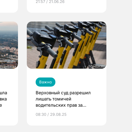
21:57 / 21.06.26
1941 году
Важно
шла
Верховный суд разрешил
вка
лишать томичей
е
водительских прав за
управление
08:30 / 29.08.25
электросамокатом в
нетрезвом виде