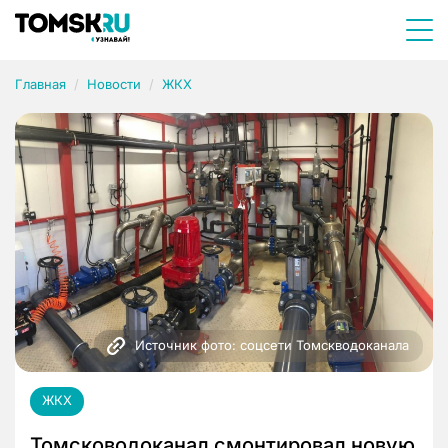
Главная
Новости
ЖКХ
Источник фото: соцсети Томскводоканала
ЖКХ
Томсководоканал смонтировал новую