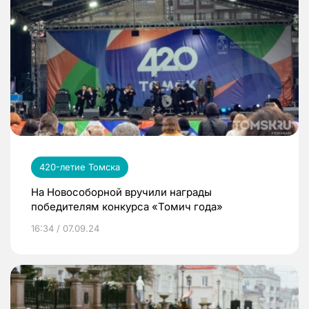
420-летие Томска
На Новособорной вручили награды
победителям конкурса «Томич года»
16:34 / 07.09.24