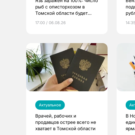
Язь заражен на 100%: число
Бен
рыб с описторхозом в
под
Томской области будет
руб
расти
17:00 / 06.08.26
14:3
Актуальное
Ак
Врачей, рабочих и
В Н
продавцов острее всего не
еди
хватает в Томской области
ярм