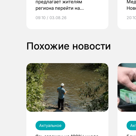
предлагает жителям
Мед
региона перейти на
Нов
электронные квитанции и
про
09:10 / 03.08.26
20:10
выиграть призы
Похожие новости
Актуальное
Ак