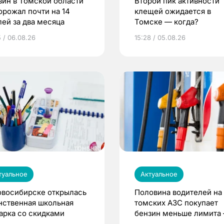
зин в Томской области
Второй пик активности
орожал почти на 14
клещей ожидается в
лей за два месяца
Томске — когда?
5 / 06.08.26
15:28 / 05.08.26
туальное
Актуальное
овосибирске открылась
Половина водителей на
нственная школьная
томских АЗС покупает
арка со скидками
бензин меньше лимита
мэр