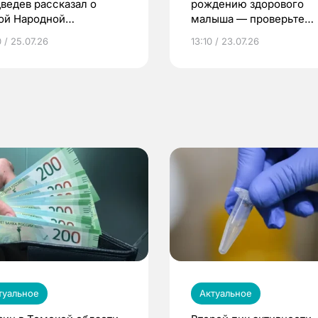
ведев рассказал о
рождению здорового
ой Народной
малыша — проверьте
грамме ЕР
репродуктивное здоров
 / 25.07.26
13:10 / 23.07.26
по ОМС!
туальное
Актуальное