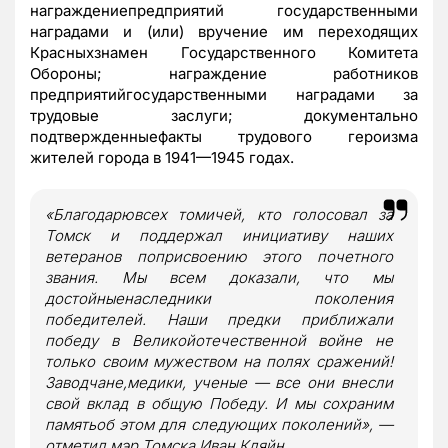
награждениепредприятий государственными
наградами и (или) вручение им переходящих
Красныхзнамен Государственного Комитета
Обороны; награждение работников
предприятийгосударственными наградами за
трудовые заслуги; документально
подтвержденныефакты трудового героизма
жителей города в 1941—1945 годах.
«Благодарювсех томичей, кто голосовал за
Томск и поддержал инициативу наших
ветеранов поприсвоению этого почетного
звания. Мы всем доказали, что мы
достойныенаследники поколения
победителей. Наши предки приближали
победу в Великойотечественной войне не
только своим мужеством на полях сражений!
Заводчане,медики, ученые — все они внесли
свой вклад в общую Победу. И мы сохраним
памятьоб этом для следующих поколений», —
отметил мэр Томска Иван Кляйн.