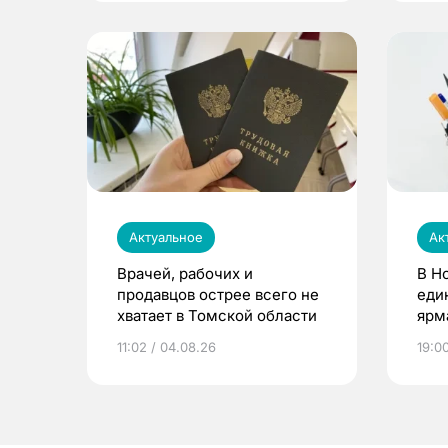
Актуальное
Ак
Врачей, рабочих и
В Н
продавцов острее всего не
еди
хватает в Томской области
ярм
11:02 / 04.08.26
19:0