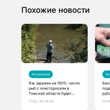
Похожие новости
Актуальное
Ак
Язь заражен на 100%: число
Бен
рыб с описторхозом в
под
Томской области будет
руб
расти
17:00 / 06.08.26
14:3