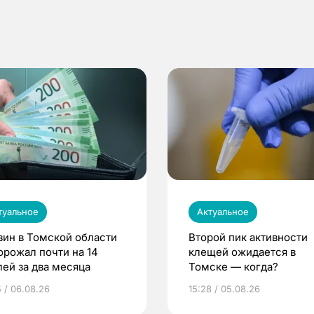
туальное
Актуальное
зин в Томской области
Второй пик активности
орожал почти на 14
клещей ожидается в
лей за два месяца
Томске — когда?
5 / 06.08.26
15:28 / 05.08.26