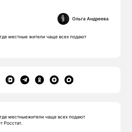
Ольга Андреева
 где местные жители чаще всех подают
, где местныежители чаще всех подают
т Росстат.