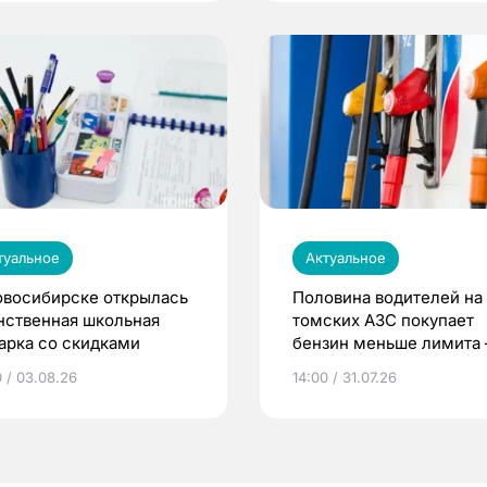
туальное
Актуальное
овосибирске открылась
Половина водителей на
нственная школьная
томских АЗС покупает
арка со скидками
бензин меньше лимита
мэр
0 / 03.08.26
14:00 / 31.07.26