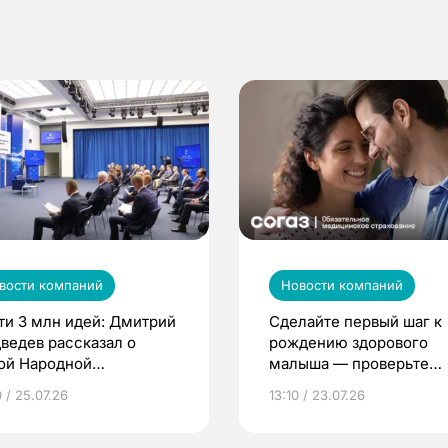
вости компаний
Новости компаний
ти 3 млн идей: Дмитрий
Сделайте первый шаг к
ведев рассказал о
рождению здорового
ой Народной
малыша — проверьте
грамме ЕР
репродуктивное здоров
 / 25.07.26
13:10 / 23.07.26
по ОМС!