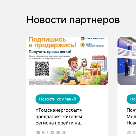
Новости партнеров
Новости компаний
Но
«Томскэнергосбыт»
Поч
предлагает жителям
Мед
региона перейти на
Нов
электронные квитанции и
про
09:10 / 03.08.26
20:10
выиграть призы