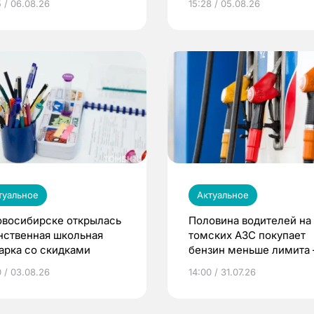
5 / 06.08.26
15:28 / 05.08.26
туальное
Актуальное
овосибирске открылась
Половина водителей на
нственная школьная
томских АЗС покупает
арка со скидками
бензин меньше лимита
мэр
0 / 03.08.26
14:00 / 31.07.26