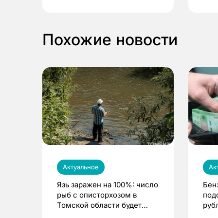
Похожие новости
Актуальное
Ак
Язь заражен на 100%: число
Бен
рыб с описторхозом в
под
Томской области будет
руб
расти