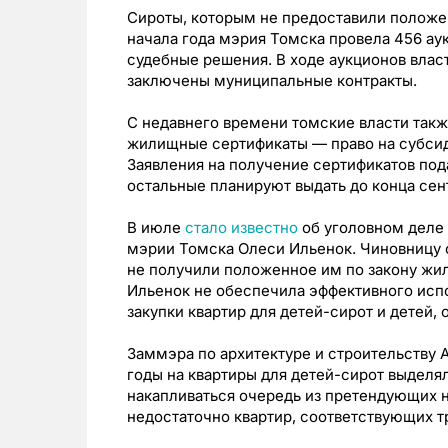
Сироты, которым не предоставили положен
начала года мэрия Томска провела 456 ау
судебные решения. В ходе аукционов власт
заключены муниципальные контракты.
С недавнего времени томские власти так
жилищные сертификаты — право на субсиди
Заявления на получение сертификатов пода
остальные планируют выдать до конца сен
В июле
стало известно
об уголовном деле
мэрии Томска Олеси Ильенок. Чиновницу о
не получили положенное им по закону жил
Ильенок не обеспечила эффективного испо
закупки квартир для детей-сирот и детей,
Заммэра по архитектуре и строительству 
годы на квартиры для детей-сирот выделял
накапливаться очередь из претендующих на
недостаточно квартир, соответствующих т