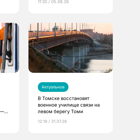
11:30 / 05.08.26
Актуальное
В Томске восстановят
военное училище связи на
 —
левом берегу Томи
12:19 / 31.07.26