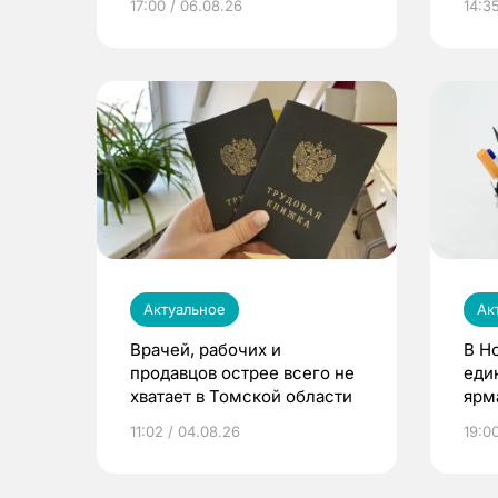
17:00 / 06.08.26
14:3
Актуальное
Ак
Врачей, рабочих и
В Н
продавцов острее всего не
еди
хватает в Томской области
ярм
11:02 / 04.08.26
19:0