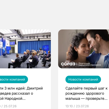
вости компаний
Новости компаний
ти 3 млн идей: Дмитрий
Сделайте первый шаг к
ведев рассказал о
рождению здорового
ой Народной
малыша — проверьте
грамме ЕР
репродуктивное здоров
 / 25.07.26
13:10 / 23.07.26
по ОМС!