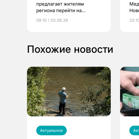
предлагает жителям
Мед
региона перейти на
Нов
электронные квитанции и
про
09:10 / 03.08.26
20:10
выиграть призы
Похожие новости
Актуальное
Ак