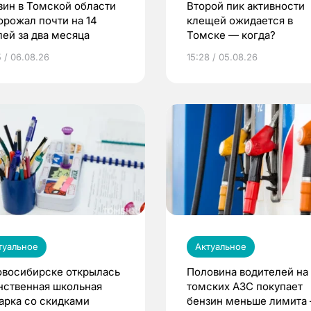
зин в Томской области
Второй пик активности
орожал почти на 14
клещей ожидается в
лей за два месяца
Томске — когда?
5 / 06.08.26
15:28 / 05.08.26
туальное
Актуальное
овосибирске открылась
Половина водителей на
нственная школьная
томских АЗС покупает
арка со скидками
бензин меньше лимита