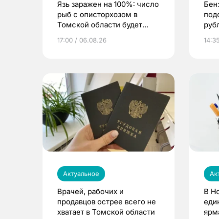
Язь заражен на 100%: число
Бен
рыб с описторхозом в
под
Томской области будет
руб
расти
17:00 / 06.08.26
14:3
Актуальное
Ак
Врачей, рабочих и
В Н
продавцов острее всего не
еди
хватает в Томской области
ярм