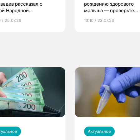
ведев рассказал о
рождению здорового
ой Народной
малыша — проверьте
грамме ЕР
репродуктивное здоров
 / 25.07.26
13:10 / 23.07.26
по ОМС!
туальное
Актуальное