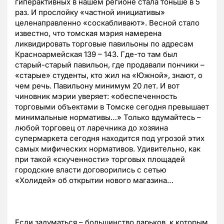
гиперактивных в нашем регионе стала тоньше в 5
раз. И прослойку «частной инициативы»
целенаправленно «соскабливают». Весной стало
известно, что томская мэрия намерена
ликвидировать торговые павильоны по адресам
Красноармейская 139 – 143. Где-то там был
старый-старый павильон, где продавали пончики –
«старые» студенты, кто жил на «Южной», знают, о
чем речь. Павильону минимум 20 лет. И вот
чиновник мэрии уверяет: «обеспеченность
торговыми объектами в Томске сегодня превышает
минимальные нормативы…» Только вдумайтесь –
любой торговец от ларечника до хозяина
супермаркета сегодня находится под угрозой этих
самых мифических нормативов. Удивительно, как
при такой «скученности» торговых площадей
городские власти договорились с сетью
«Холидей» об открытии нового магазина…
Если задуматься – большинство ларьков, к которым