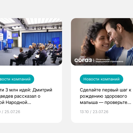
вости компаний
Новости компаний
ти 3 млн идей: Дмитрий
Сделайте первый шаг к
ведев рассказал о
рождению здорового
ой Народной
малыша — проверьте
грамме ЕР
репродуктивное здоров
 / 25.07.26
13:10 / 23.07.26
по ОМС!