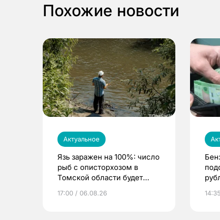
Похожие новости
Актуальное
Ак
Язь заражен на 100%: число
Бен
рыб с описторхозом в
под
Томской области будет
руб
расти
17:00 / 06.08.26
14:3