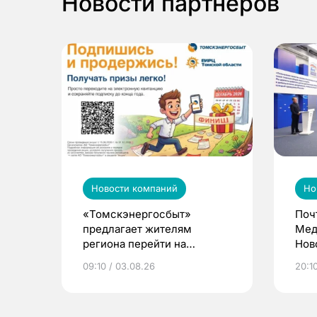
Новости партнеров
Новости компаний
Но
«Томскэнергосбыт»
Поч
предлагает жителям
Мед
региона перейти на
Нов
электронные квитанции и
про
09:10 / 03.08.26
20:10
выиграть призы