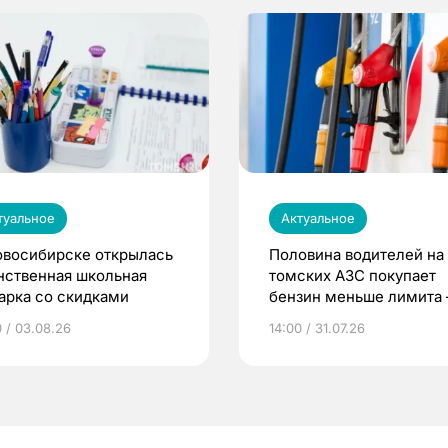
туальное
Актуальное
овосибирске открылась
Половина водителей на
нственная школьная
томских АЗС покупает
арка со скидками
бензин меньше лимита
мэр
0 / 03.08.26
14:00 / 31.07.26