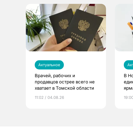
Актуальное
Ак
Врачей, рабочих и
В Н
продавцов острее всего не
еди
хватает в Томской области
ярм
11:02 / 04.08.26
19:0