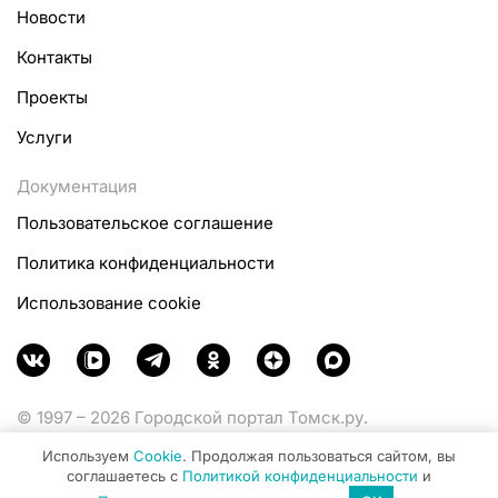
Новости
Контакты
Проекты
Услуги
Документация
Пользовательское соглашение
Политика конфиденциальности
Использование cookie
© 1997 – 2026 Городской портал Томск.ру.
Функционирует при финансовой поддержке
Используем
Cookie
. Продолжая пользоваться сайтом, вы
Министерства цифрового развития, связи и массовых
соглашаетесь с
Политикой конфиденциальности
и
коммуникаций Российской Федерации.