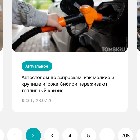
Актуальное
Автостопом по заправкам: как мелкие и
крупные игроки Сибири переживают
топливный кризис
15:36 / 28.07.26
1
2
3
4
5
…
208