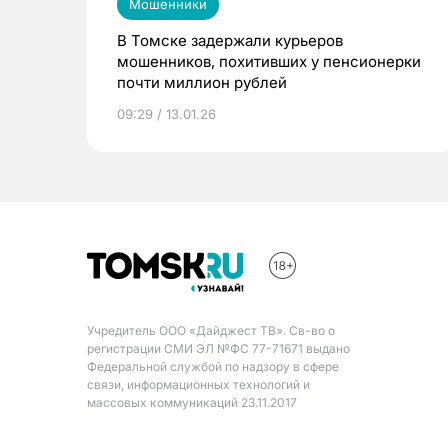
Мошенники
В Томске задержали курьеров
мошенников, похитивших у пенсионерки
почти миллион рублей
09:29 / 13.01.26
Учредитель ООО «Дайджест ТВ». Св-во о
регистрации СМИ ЭЛ №ФС 77-71671 выдано
Федеральной службой по надзору в сфере
связи, информационных технологий и
массовых коммуникаций 23.11.2017