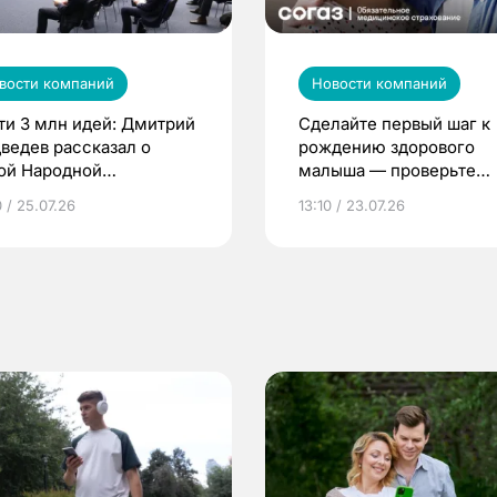
вости компаний
Новости компаний
ти 3 млн идей: Дмитрий
Сделайте первый шаг к
ведев рассказал о
рождению здорового
ой Народной
малыша — проверьте
грамме ЕР
репродуктивное здоров
 / 25.07.26
13:10 / 23.07.26
по ОМС!