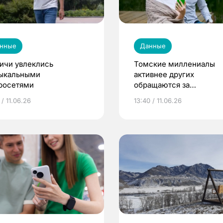
нные
Данные
ичи увлеклись
Томские миллениалы
ыкальными
активнее других
росетями
обращаются за
диагностикой своего
 / 11.06.26
13:40 / 11.06.26
здоровья