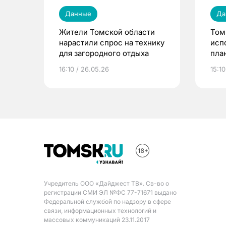
Данные
Да
Жители Томской области
Том
нарастили спрос на технику
исп
для загородного отдыха
пла
16:10 / 26.05.26
15:10
Учредитель ООО «Дайджест ТВ». Св-во о
регистрации СМИ ЭЛ №ФС 77-71671 выдано
Федеральной службой по надзору в сфере
связи, информационных технологий и
массовых коммуникаций 23.11.2017