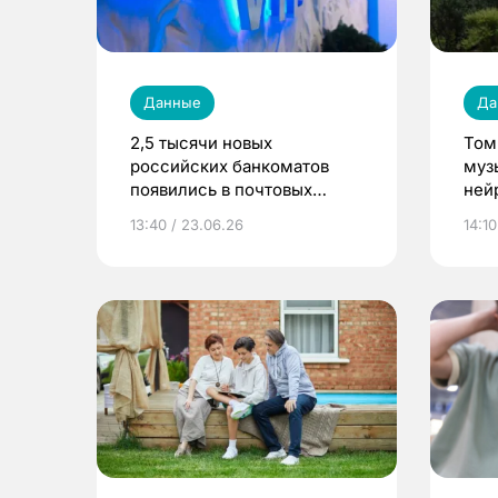
Данные
Да
2,5 тысячи новых
Том
российских банкоматов
муз
появились в почтовых
ней
отделениях по всей стране
13:40 / 23.06.26
14:10