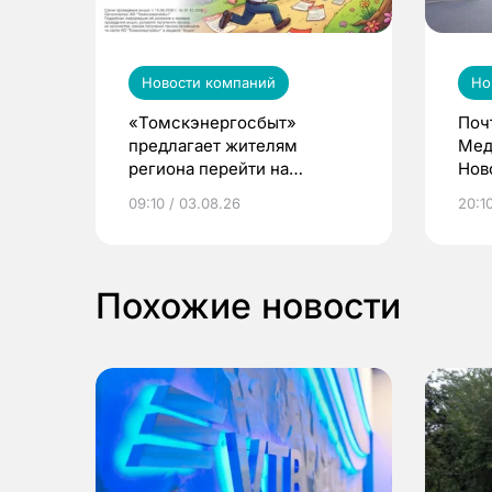
Новости компаний
Но
«Томскэнергосбыт»
Поч
предлагает жителям
Мед
региона перейти на
Нов
электронные квитанции и
про
09:10 / 03.08.26
20:10
выиграть призы
Похожие новости