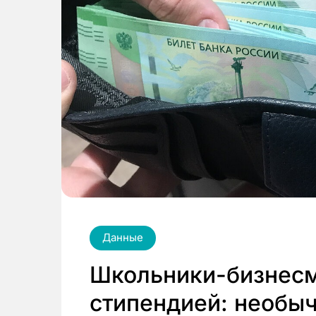
Данные
Школьники-бизнесм
стипендией: необы