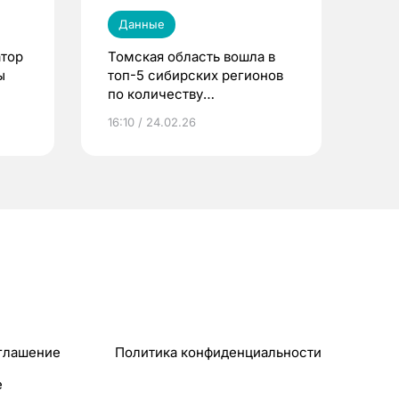
Данные
атор
Томская область вошла в
ы
топ-5 сибирских регионов
по количеству
подключений тарифов на
16:10 / 24.02.26
платформе YotaАрхив
глашение
Политика конфиденциальности
e