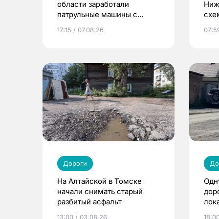
области заработали
Ниж
патрульные машины с
схе
камерами
рем
17:15 / 07.08.26
07:5
Дороги
До
На Алтайской в Томске
Одн
начали снимать старый
дор
разбитый асфальт
лок
13:00 / 03.08.26
18:0