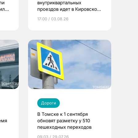
ли
внутриквартальных
жили
проездов идет в Кировском
районе Томска
17:00 / 03.08.26
Дороги
В Томске к 1 сентября
емя
обновят разметку у 510
пешеходных переходов
09:03 / 29.07.26