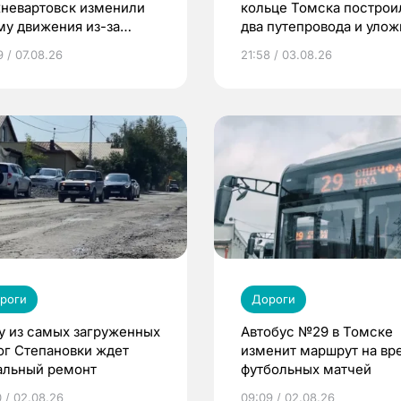
невартовск изменили
кольце Томска построи
му движения из-за
два путепровода и уло
онта моста
75% дороги
9 / 07.08.26
21:58 / 03.08.26
роги
Дороги
у из самых загруженных
Автобус №29 в Томске
ог Степановки ждет
изменит маршрут на вр
альный ремонт
футбольных матчей
0 / 02.08.26
09:09 / 02.08.26