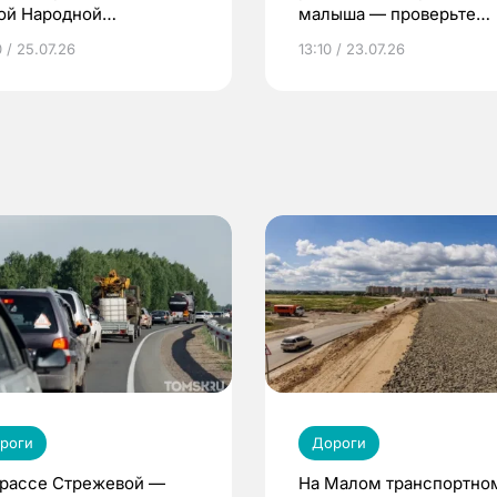
ой Народной
малыша — проверьте
грамме ЕР
репродуктивное здоров
 / 25.07.26
13:10 / 23.07.26
по ОМС!
роги
Дороги
трассе Стрежевой —
На Малом транспортно