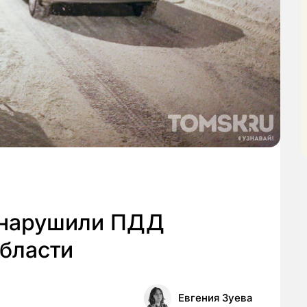
з нарушили ПДД
области
Евгения Зуева