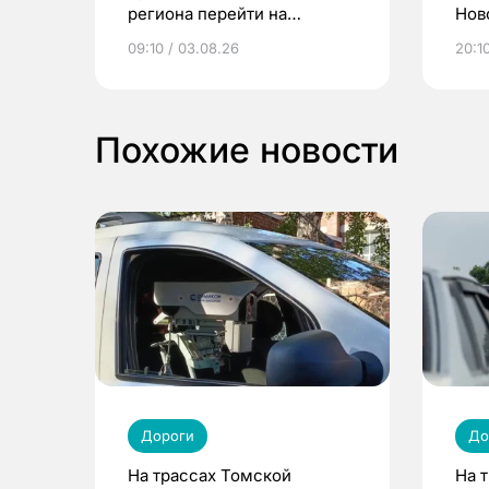
региона перейти на
Нов
электронные квитанции и
про
09:10 / 03.08.26
20:10
выиграть призы
Похожие новости
Дороги
До
На трассах Томской
На 