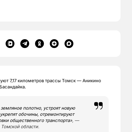
уют 7,17 километров трассы Томск — Аникино
Басандайка.
 земляное полотно, устроят новую
укрепят обочины, отремонтируют
овки общественного транспорта
», —
 Томской области.