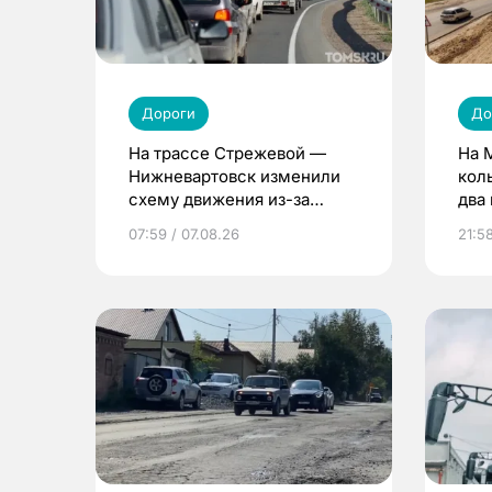
Дороги
До
На трассе Стрежевой —
На 
Нижневартовск изменили
кол
схему движения из-за
два
ремонта моста
75%
07:59 / 07.08.26
21:5