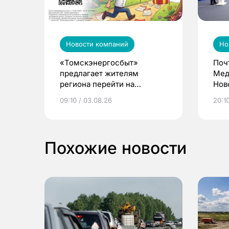
Новости компаний
Но
«Томскэнергосбыт»
Поч
предлагает жителям
Мед
региона перейти на
Нов
электронные квитанции и
про
09:10 / 03.08.26
20:10
выиграть призы
Похожие новости