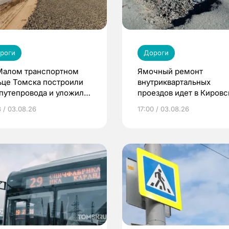
роги
Дороги
Малом транспортном
Ямочный ремонт
ьце Томска построили
внутриквартальных
 путепровода и уложили
проездов идет в Киров
 дороги
районе Томска
8 / 03.08.26
17:00 / 03.08.26