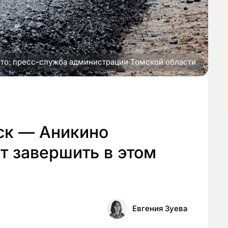
то: пресс-служба администрации Томской области
ск — Аникино
т завершить в этом
Евгения Зуева