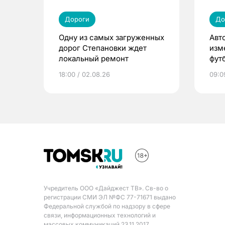
Дороги
До
Одну из самых загруженных
Авт
дорог Степановки ждет
изм
локальный ремонт
фут
18:00 / 02.08.26
09:0
Учредитель ООО «Дайджест ТВ». Св-во о
регистрации СМИ ЭЛ №ФС 77-71671 выдано
Федеральной службой по надзору в сфере
связи, информационных технологий и
массовых коммуникаций 23.11.2017