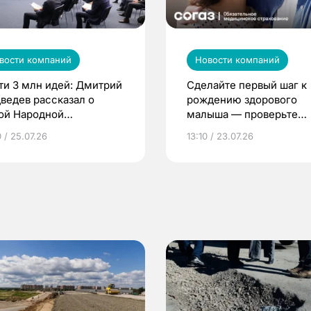
вости компаний
Новости компаний
ти 3 млн идей: Дмитрий
Сделайте первый шаг к
ведев рассказал о
рождению здорового
ой Народной
малыша — проверьте
грамме ЕР
репродуктивное здоров
 / 25.07.26
13:10 / 23.07.26
по ОМС!