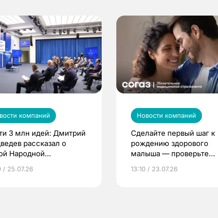
вости компаний
Новости компаний
ти 3 млн идей: Дмитрий
Сделайте первый шаг к
ведев рассказал о
рождению здорового
ой Народной
малыша — проверьте
грамме ЕР
репродуктивное здоров
 / 25.07.26
13:10 / 23.07.26
по ОМС!