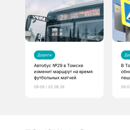
Дороги
До
Автобус №29 в Томске
В Т
изменит маршрут на время
обн
футбольных матчей
пеш
09:09 / 02.08.26
09:0