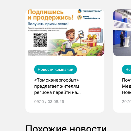
Новости компаний
Но
«Томскэнергосбыт»
Поч
предлагает жителям
Мед
региона перейти на
Нов
электронные квитанции и
про
09:10 / 03.08.26
20:10
выиграть призы
Похожие новости