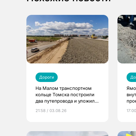
Дороги
До
На Малом транспортном
Ямо
кольце Томска построили
вну
два путепровода и уложили
про
75% дороги
рай
21:58 / 03.08.26
17:0