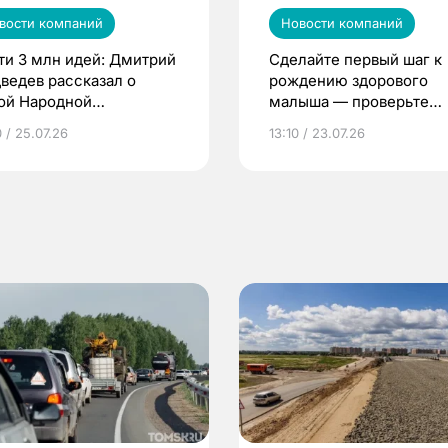
вости компаний
Новости компаний
ти 3 млн идей: Дмитрий
Сделайте первый шаг к
ведев рассказал о
рождению здорового
ой Народной
малыша — проверьте
грамме ЕР
репродуктивное здоров
 / 25.07.26
13:10 / 23.07.26
по ОМС!