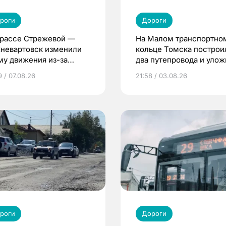
роги
Дороги
трассе Стрежевой —
На Малом транспортно
невартовск изменили
кольце Томска построи
му движения из-за
два путепровода и уло
онта моста
75% дороги
9 / 07.08.26
21:58 / 03.08.26
роги
Дороги