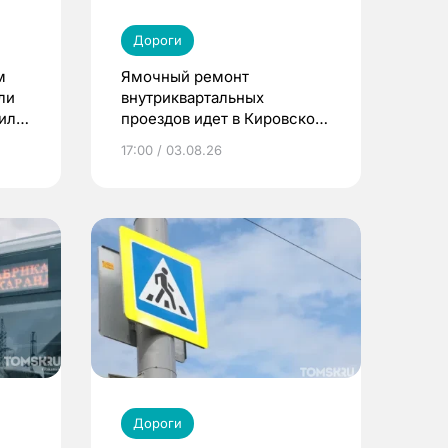
Дороги
м
Ямочный ремонт
ли
внутриквартальных
жили
проездов идет в Кировском
районе Томска
17:00 / 03.08.26
Дороги