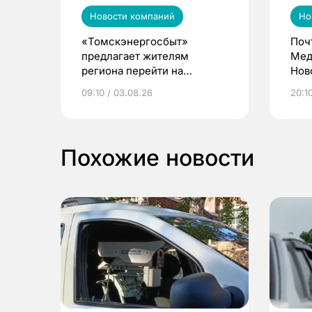
Новости компаний
Но
«Томскэнергосбыт»
Поч
предлагает жителям
Мед
региона перейти на
Нов
электронные квитанции и
про
09:10 / 03.08.26
20:10
выиграть призы
Похожие новости