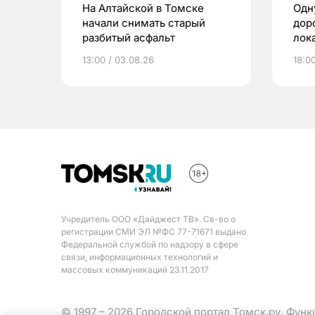
На Алтайской в Томске
Одн
начали снимать старый
дор
разбитый асфальт
лок
13:00 / 03.08.26
18:0
Учредитель ООО «Дайджест ТВ». Св-во о
регистрации СМИ ЭЛ №ФС 77-71671 выдано
Федеральной службой по надзору в сфере
связи, информационных технологий и
массовых коммуникаций 23.11.2017
© 1997 – 2026 Городской портал Томск.ру. Фун