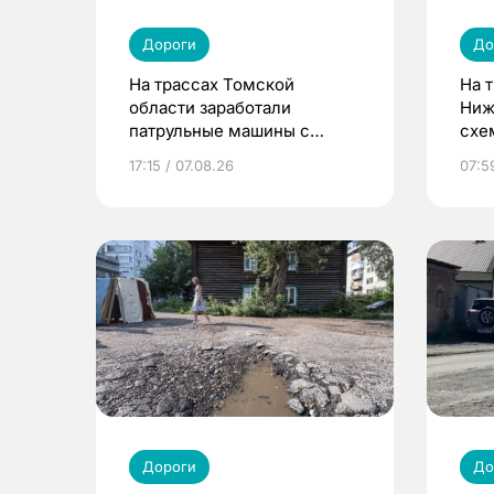
Дороги
До
На трассах Томской
На 
области заработали
Ниж
патрульные машины с
схе
камерами
рем
17:15 / 07.08.26
07:5
Дороги
До