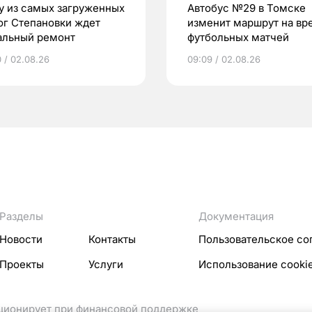
у из самых загруженных
Автобус №29 в Томске
ог Степановки ждет
изменит маршрут на вр
альный ремонт
футбольных матчей
0 / 02.08.26
09:09 / 02.08.26
Разделы
Документация
Новости
Контакты
Пользовательское со
Проекты
Услуги
Использование cooki
кционирует при финансовой поддержке