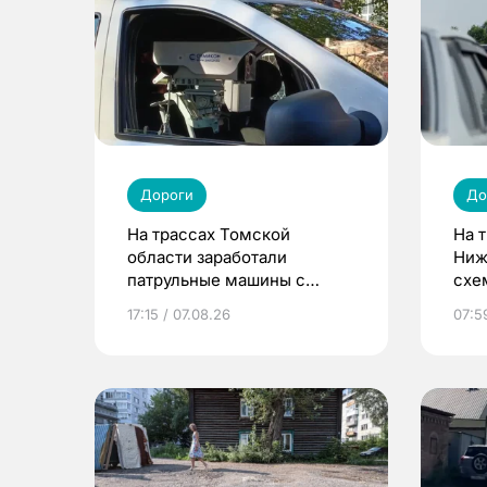
Дороги
До
На трассах Томской
На 
области заработали
Ниж
патрульные машины с
схе
камерами
рем
17:15 / 07.08.26
07:5