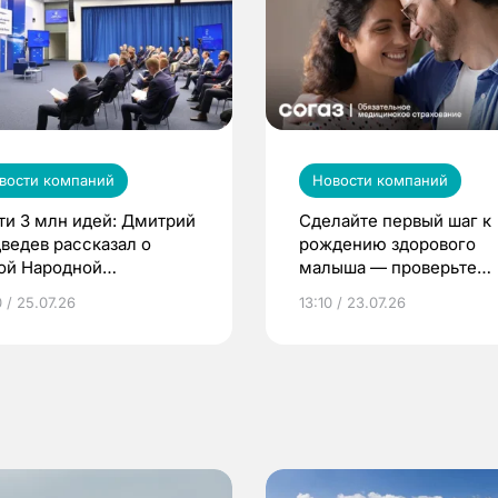
вости компаний
Новости компаний
ти 3 млн идей: Дмитрий
Сделайте первый шаг к
ведев рассказал о
рождению здорового
ой Народной
малыша — проверьте
грамме ЕР
репродуктивное здоров
 / 25.07.26
13:10 / 23.07.26
по ОМС!