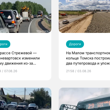
роги
Дороги
трассе Стрежевой —
На Малом транспортно
невартовск изменили
кольце Томска построи
му движения из-за
два путепровода и уло
онта моста
75% дороги
9 / 07.08.26
21:58 / 03.08.26