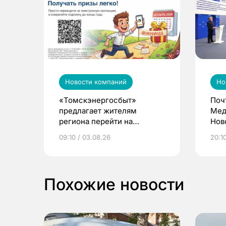
Новости компаний
Но
«Томскэнергосбыт»
Поч
предлагает жителям
Мед
региона перейти на
Нов
электронные квитанции и
про
09:10 / 03.08.26
20:10
выиграть призы
Похожие новости