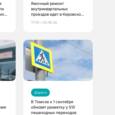
м
Ямочный ремонт
ли
внутриквартальных
жили
проездов идет в Кировском
районе Томска
17:00 / 03.08.26
Дороги
В Томске к 1 сентября
емя
обновят разметку у 510
пешеходных переходов