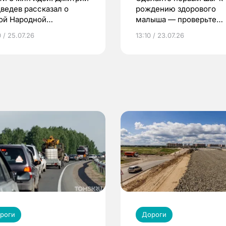
ведев рассказал о
рождению здорового
ой Народной
малыша — проверьте
грамме ЕР
репродуктивное здоров
 / 25.07.26
13:10 / 23.07.26
по ОМС!
роги
Дороги