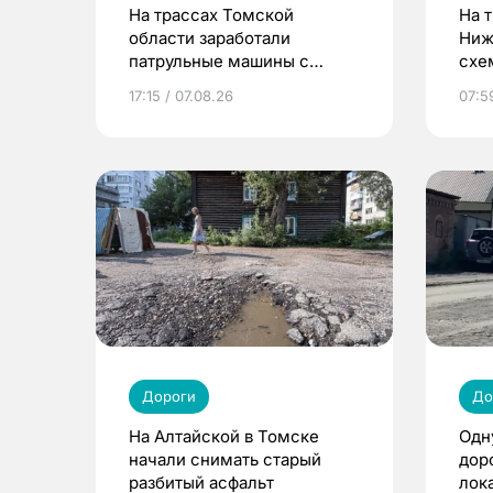
На трассах Томской
На 
области заработали
Ниж
патрульные машины с
схе
камерами
рем
17:15 / 07.08.26
07:5
Дороги
До
На Алтайской в Томске
Одн
начали снимать старый
дор
разбитый асфальт
лок