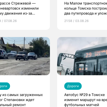
трассе Стрежевой —
На Малом транспортно
невартовск изменили
кольце Томска построи
му движения из-за
два путепровода и уло
онта моста
75% дороги
9 / 07.08.26
21:58 / 03.08.26
роги
Дороги
у из самых загруженных
Автобус №29 в Томске
ог Степановки ждет
изменит маршрут на вр
альный ремонт
футбольных матчей