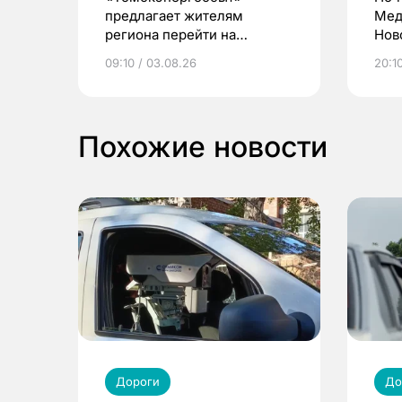
предлагает жителям
Мед
региона перейти на
Нов
электронные квитанции и
про
09:10 / 03.08.26
20:10
выиграть призы
Похожие новости
Дороги
До