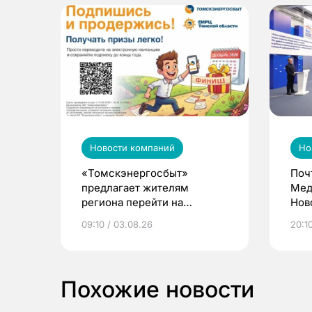
Новости компаний
Но
«Томскэнергосбыт»
Поч
предлагает жителям
Мед
региона перейти на
Нов
электронные квитанции и
про
09:10 / 03.08.26
20:10
выиграть призы
Похожие новости