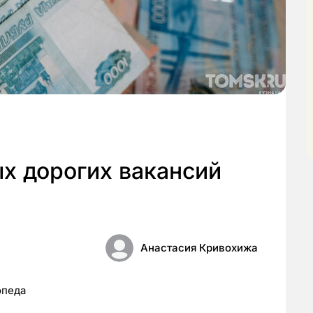
х дорогих вакансий
Анастасия Кривохижа
опеда