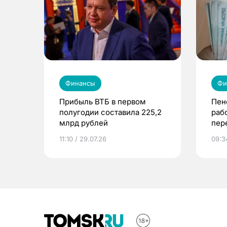
Финансы
Фи
Прибыль ВТБ в первом
Пен
полугодии составила 225,2
раб
млрд рублей
пер
обла
11:10 / 29.07.26
09:3