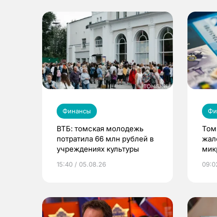
Финансы
Фи
ВТБ: томская молодежь
Том
потратила 66 млн рублей в
жал
учреждениях культуры
мик
орг
15:40 / 05.08.26
09:0