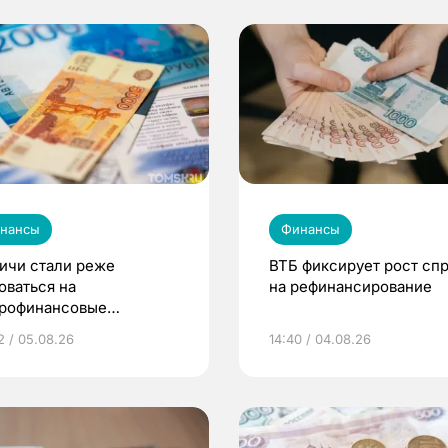
нансы
Финансы
ичи стали реже
ВТБ фиксирует рост сп
оваться на
на рефинансирование
рофинансовые
анизации в 2026 году
2 / 05.08.26
14:40 / 04.08.26