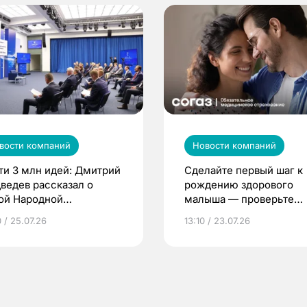
вости компаний
Новости компаний
ти 3 млн идей: Дмитрий
Сделайте первый шаг к
ведев рассказал о
рождению здорового
ой Народной
малыша — проверьте
грамме ЕР
репродуктивное здоров
 / 25.07.26
13:10 / 23.07.26
по ОМС!