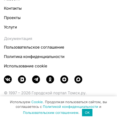
Контакты
Проекты
Услуги
Документация
Пользовательское соглашение
Политика конфиденциальности
Использование cookie
© 1997 – 2026 Городской портал Томск.ру.
Функционирует при финансовой поддержке
Используем
Cookie
. Продолжая пользоваться сайтом, вы
Министерства цифрового развития, связи и массовых
соглашаетесь с
Политикой конфиденциальности
и
коммуникаций Российской Федерации.
Пользовательским соглашением
.
OK