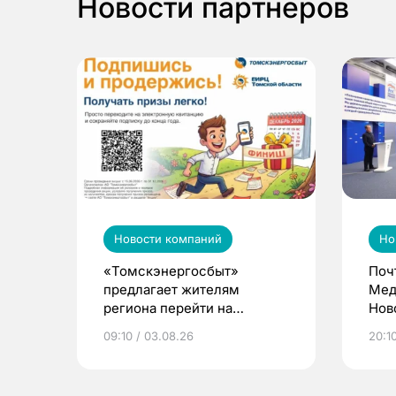
Новости партнеров
Новости компаний
Но
«Томскэнергосбыт»
Поч
предлагает жителям
Мед
региона перейти на
Нов
электронные квитанции и
про
09:10 / 03.08.26
20:10
выиграть призы