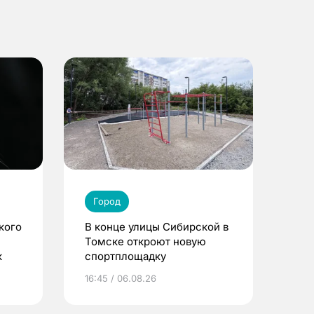
Город
кого
В конце улицы Сибирской в
Томске откроют новую
к
спортплощадку
16:45 / 06.08.26