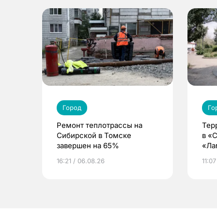
Город
Го
Ремонт теплотрассы на
Тер
Сибирской в Томске
в «
завершен на 65%
«Ла
16:21 / 06.08.26
11:07