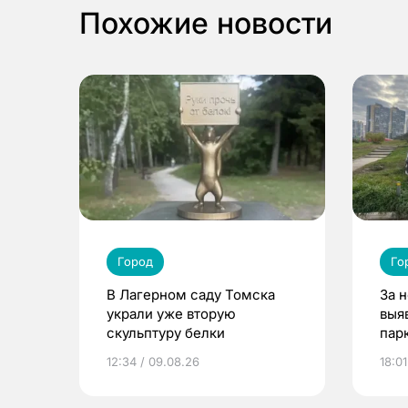
Похожие новости
Город
Го
В Лагерном саду Томска
За 
украли уже вторую
выя
скульптуру белки
парк
дет
12:34 / 09.08.26
18:01