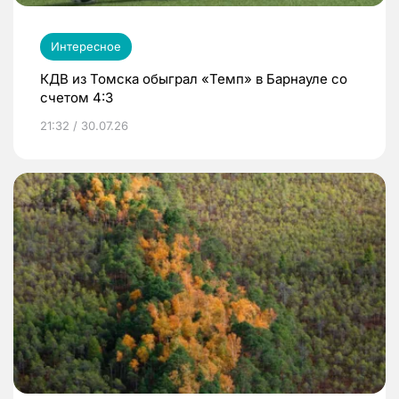
Интересное
КДВ из Томска обыграл «Темп» в Барнауле со
счетом 4:3
21:32 / 30.07.26