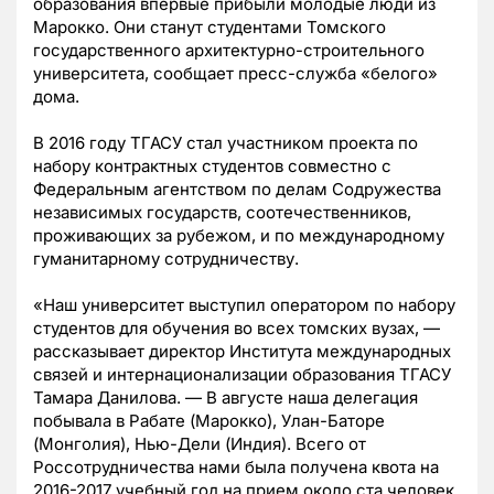
образования впервые прибыли молодые люди из
Марокко. Они станут студентами Томского
государственного архитектурно-строительного
университета, сообщает пресс-служба «белого»
дома.
В 2016 году ТГАСУ стал участником проекта по
набору контрактных студентов совместно с
Федеральным агентством по делам Содружества
независимых государств, соотечественников,
проживающих за рубежом, и по международному
гуманитарному сотрудничеству.
«Наш университет выступил оператором по набору
студентов для обучения во всех томских вузах, —
рассказывает директор Института международных
связей и интернационализации образования ТГАСУ
Тамара Данилова. — В августе наша делегация
побывала в Рабате (Марокко), Улан-Баторе
(Монголия), Нью-Дели (Индия). Всего от
Россотрудничества нами была получена квота на
2016-2017 учебный год на прием около ста человек