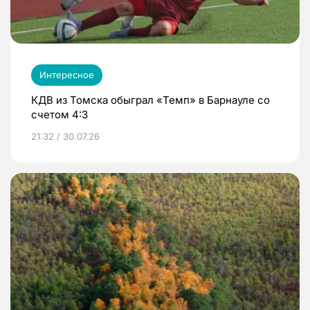
Интересное
КДВ из Томска обыграл «Темп» в Барнауле со
счетом 4:3
21:32 / 30.07.26