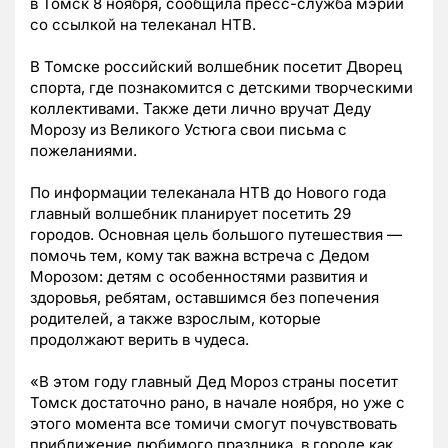
в Томск 8 ноября, с
ообщила пресс-служба мэрии
со ссылкой на телеканал НТВ
.
В Томске российский волшебник посетит Дворец
спорта, где познакомится с детскими творческими
коллективами. Также дети лично вручат Деду
Морозу из Великого Устюга свои письма с
пожеланиями.
По информации телеканала НТВ до Нового года
главный волшебник планирует посетить 29
городов. Основная цель большого путешествия —
помочь тем, кому так важна встреча с Дедом
Морозом: детям с особенностями развития и
здоровья, ребятам, оставшимся без попечения
родителей, а также взрослым, которые
продолжают верить в чудеса.
«В этом году главный Дед Мороз страны посетит
Томск достаточно рано, в начале ноября, но уже с
этого момента все томичи смогут почувствовать
приближение любимого праздника, в городе как