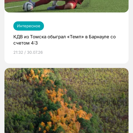
Интересное
КДВ из Томска обыграл «Темп» в Барнауле со
счетом 4:3
21:32 / 30.07.26