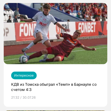
Интересное
КДВ из Томска обыграл «Темп» в Барнауле со
счетом 4:3
21:32 / 30.07.26