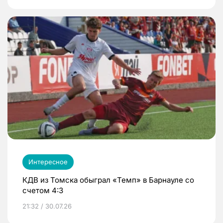
Интересное
КДВ из Томска обыграл «Темп» в Барнауле со
счетом 4:3
21:32 / 30.07.26