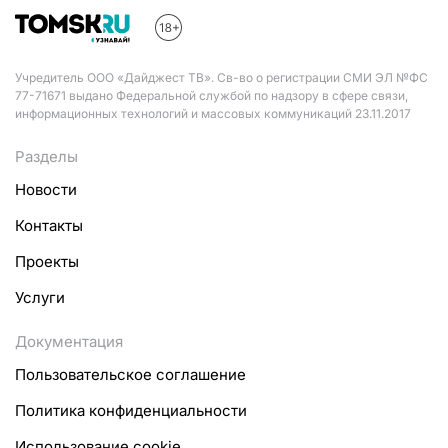
Учредитель ООО «Дайджест ТВ». Св-во о регистрации СМИ ЭЛ №ФС
77-71671 выдано Федеральной службой по надзору в сфере связи,
информационных технологий и массовых коммуникаций 23.11.2017
Разделы
Новости
Контакты
Проекты
Услуги
Документация
Пользовательское соглашение
Политика конфиденциальности
Использование cookie