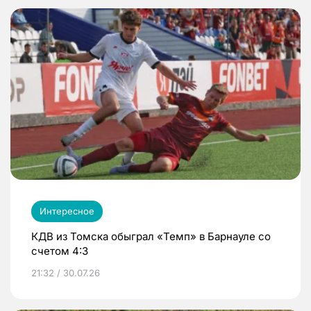
Интересное
КДВ из Томска обыграл «Темп» в Барнауле со
счетом 4:3
21:32 / 30.07.26