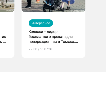
Интересное
Коляски – лидер
етик
бесплатного проката для
ь до
новорожденных в Томске.
Что еще берут родители?
22:00 / 16.07.26