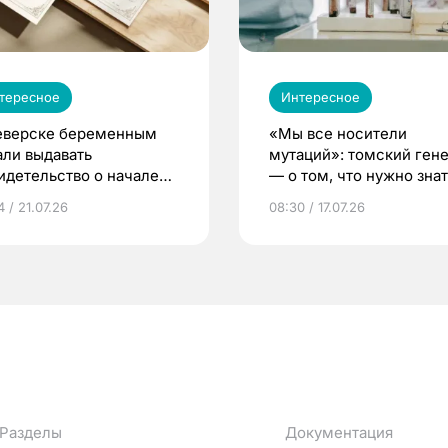
тересное
Интересное
еверске беременным
«Мы все носители
али выдавать
мутаций»: томский ген
идетельство о начале
— о том, что нужно знат
ни»
беременности
 / 21.07.26
08:30 / 17.07.26
Разделы
Документация