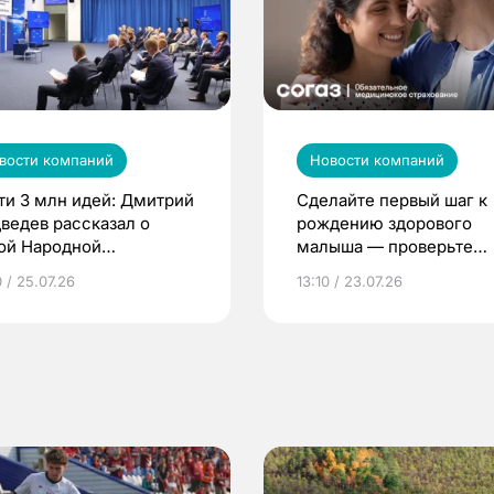
вости компаний
Новости компаний
ти 3 млн идей: Дмитрий
Сделайте первый шаг к
ведев рассказал о
рождению здорового
ой Народной
малыша — проверьте
грамме ЕР
репродуктивное здоров
 / 25.07.26
13:10 / 23.07.26
по ОМС!