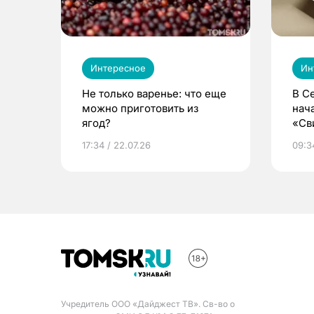
Интересное
Ин
Не только варенье: что еще
В С
можно приготовить из
нач
ягод?
«Св
жиз
17:34 / 22.07.26
09:34
Учредитель ООО «Дайджест ТВ». Св-во о