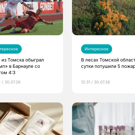
тересное
Интересное
 из Томска обыграл
В лесах Томской област
мп» в Барнауле со
сутки потушили 5 пожа
том 4:3
 / 30.07.26
12:31 / 30.07.26