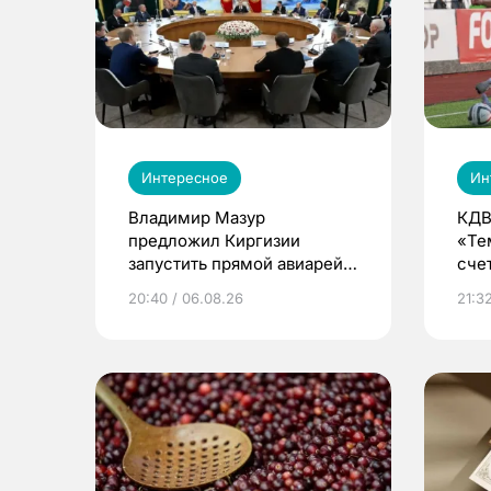
Интересное
Ин
Владимир Мазур
КДВ
предложил Киргизии
«Те
запустить прямой авиарейс
сче
из Томска
20:40 / 06.08.26
21:32