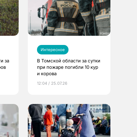
Интересное
и за
В Томской области за сутки
ров
при пожаре погибли 10 кур
и корова
12:04 / 25.07.26