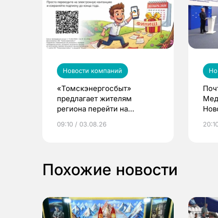
Новости компаний
Но
«Томскэнергосбыт»
Поч
предлагает жителям
Мед
региона перейти на
Нов
электронные квитанции и
про
09:10 / 03.08.26
20:10
выиграть призы
Похожие новости