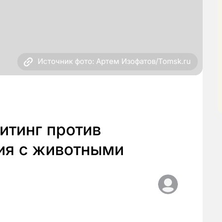
Источник фото: Артем Изофатов/Tomsk.ru
итинг против
ия с животными