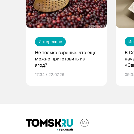
Интересное
Ин
Не только варенье: что еще
В С
можно приготовить из
нач
ягод?
«Св
жиз
17:34 / 22.07.26
09:34