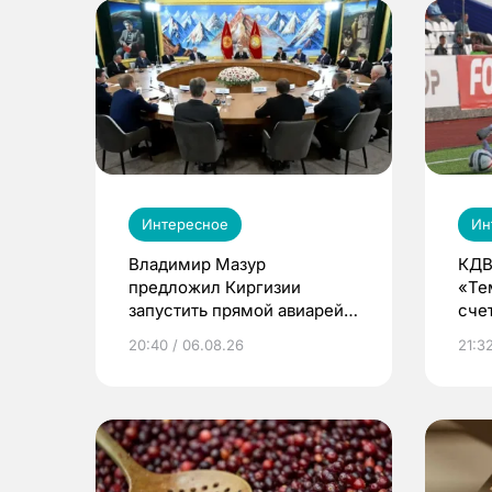
Интересное
Ин
Владимир Мазур
КДВ
предложил Киргизии
«Те
запустить прямой авиарейс
сче
из Томска
20:40 / 06.08.26
21:32