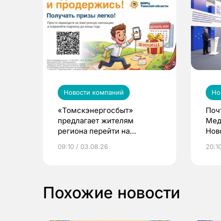
Новости компаний
Но
«Томскэнергосбыт»
Поч
предлагает жителям
Мед
региона перейти на
Нов
электронные квитанции и
про
09:10 / 03.08.26
20:10
выиграть призы
Похожие новости