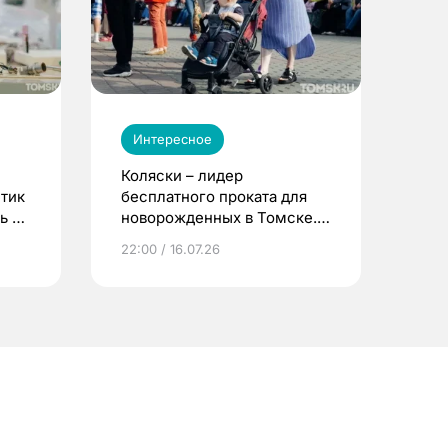
Интересное
Коляски – лидер
етик
бесплатного проката для
ь до
новорожденных в Томске.
Что еще берут родители?
22:00 / 16.07.26