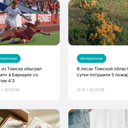
тересное
Интересное
 из Томска обыграл
В лесах Томской област
мп» в Барнауле со
сутки потушили 5 пожа
том 4:3
 / 30.07.26
12:31 / 30.07.26