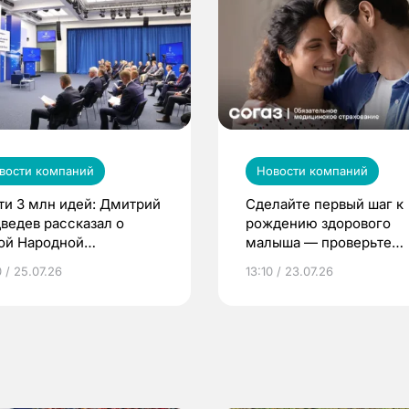
вости компаний
Новости компаний
ти 3 млн идей: Дмитрий
Сделайте первый шаг к
ведев рассказал о
рождению здорового
ой Народной
малыша — проверьте
грамме ЕР
репродуктивное здоров
 / 25.07.26
13:10 / 23.07.26
по ОМС!