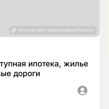
Источник фото: Артем Изофатов/Tomsk.ru
ступная ипотека, жилье
вые дороги