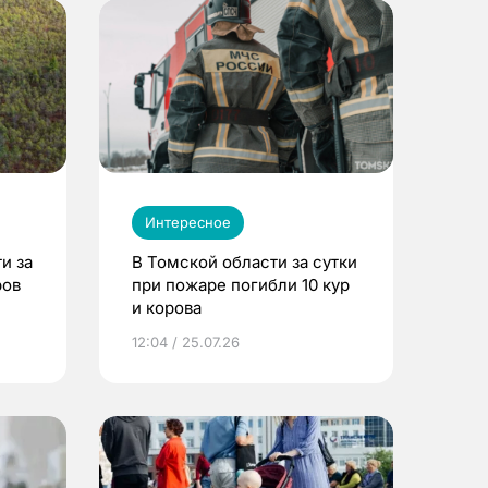
Интересное
и за
В Томской области за сутки
ров
при пожаре погибли 10 кур
и корова
12:04 / 25.07.26