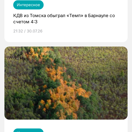
Интересное
КДВ из Томска обыграл «Темп» в Барнауле со
счетом 4:3
21:32 / 30.07.26