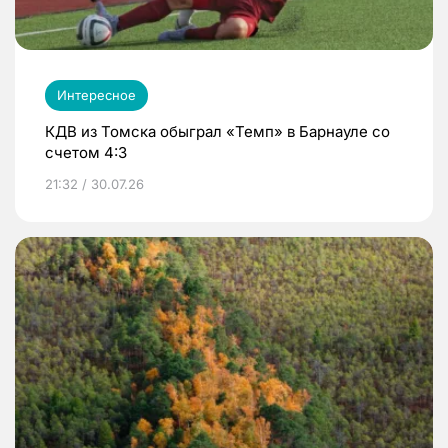
Интересное
КДВ из Томска обыграл «Темп» в Барнауле со
счетом 4:3
21:32 / 30.07.26