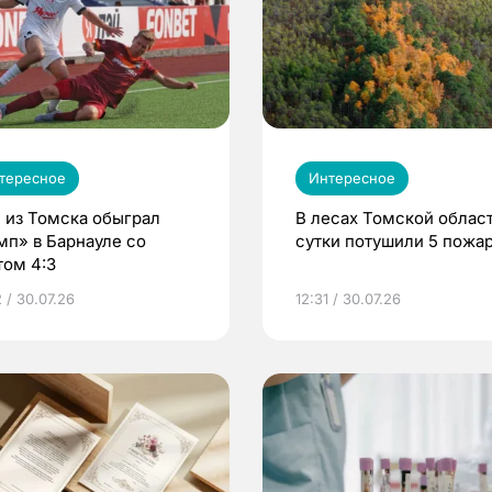
тересное
Интересное
 из Томска обыграл
В лесах Томской област
мп» в Барнауле со
сутки потушили 5 пожа
том 4:3
 / 30.07.26
12:31 / 30.07.26