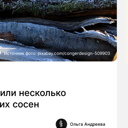
Источник фото: pixabay.com/congerdesign-509903
или несколько
их сосен
Ольга Андреева