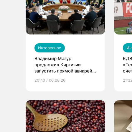
Интересное
Ин
Владимир Мазур
КДВ
предложил Киргизии
«Те
запустить прямой авиарейс
сче
из Томска
20:40 / 06.08.26
21:32