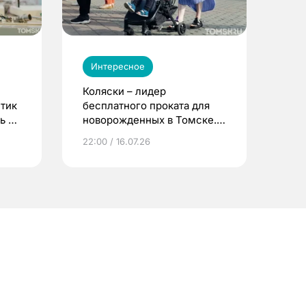
Интересное
Коляски – лидер
етик
бесплатного проката для
ь до
новорожденных в Томске.
Что еще берут родители?
22:00 / 16.07.26