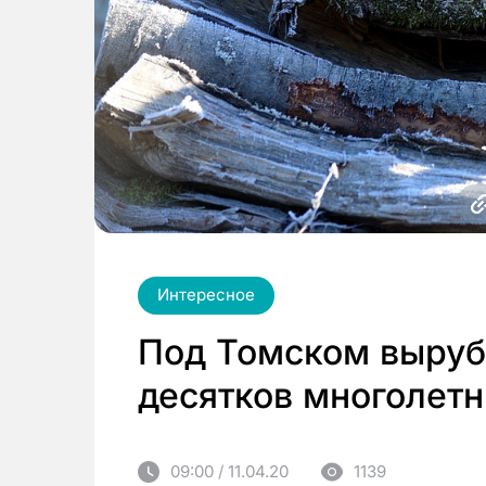
Интересное
Под Томском выруб
десятков многолетн
09:00 / 11.04.20
1139