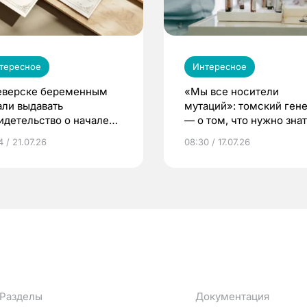
тересное
Интересное
еверске беременным
«Мы все носители
али выдавать
мутаций»: томский ген
идетельство о начале
— о том, что нужно знат
ни»
беременности
 / 21.07.26
08:30 / 17.07.26
Разделы
Документация