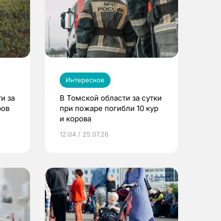
Интересное
и за
В Томской области за сутки
ров
при пожаре погибли 10 кур
и корова
12:04 / 25.07.26