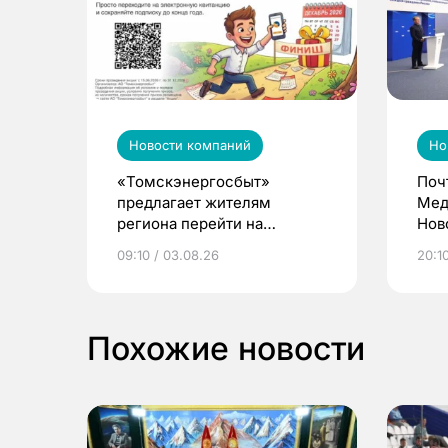
Новости компаний
Но
«Томскэнергосбыт»
Поч
предлагает жителям
Мед
региона перейти на
Нов
электронные квитанции и
про
09:10 / 03.08.26
20:10
выиграть призы
Похожие новости