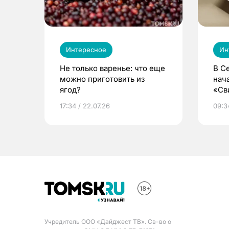
Интересное
Ин
Не только варенье: что еще
В С
можно приготовить из
нач
ягод?
«Св
жиз
17:34 / 22.07.26
09:34
Учредитель ООО «Дайджест ТВ». Св-во о