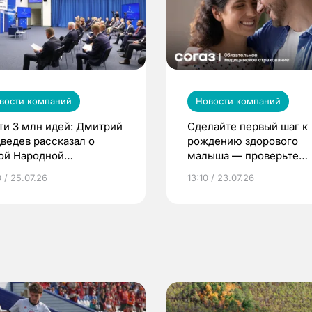
вости компаний
Новости компаний
ти 3 млн идей: Дмитрий
Сделайте первый шаг к
ведев рассказал о
рождению здорового
ой Народной
малыша — проверьте
грамме ЕР
репродуктивное здоров
 / 25.07.26
13:10 / 23.07.26
по ОМС!