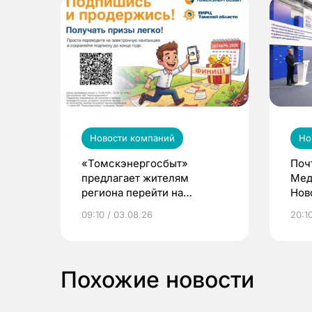
Новости компаний
Но
«Томскэнергосбыт»
Поч
предлагает жителям
Мед
региона перейти на
Нов
электронные квитанции и
про
09:10 / 03.08.26
20:10
выиграть призы
Похожие новости