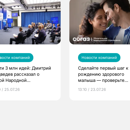
вости компаний
Новости компаний
ти 3 млн идей: Дмитрий
Сделайте первый шаг к
ведев рассказал о
рождению здорового
ой Народной
малыша — проверьте
грамме ЕР
репродуктивное здоров
 / 25.07.26
13:10 / 23.07.26
по ОМС!