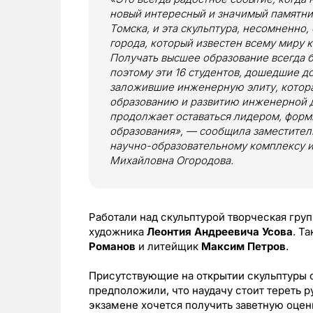
новый интересный и значимый памятник
Томска, и эта скульптура, несомненно,
города, который известен всему миру к
Получать высшее образование всегда б
поэтому эти 16 студентов, дошедшие до
заложившие инженерную элиту, котор
образованию и развитию инженерной д
продолжает оставаться лидером, форм
образования», — сообщила заместител
научно-образовательному комплексу 
Михайловна Огородова.
Работали над скульптурой творческая гру
художника
Леонтия Андреевича Усова
. Т
Романов
и литейщик
Максим Петров
.
Присутствующие на открытии скульптуры с
предположили, что наудачу стоит тереть ру
экзамене хочется получить заветную оцен