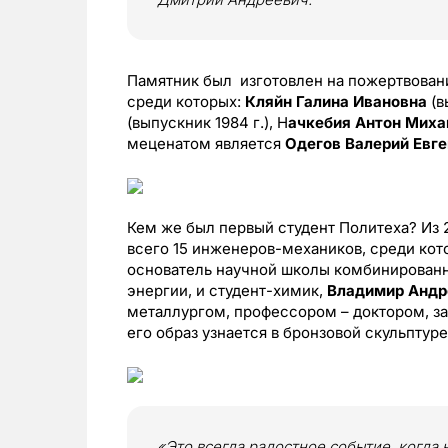
Памятник был изготовлен на пожертвован
среди которых:
Кляйн Галина Ивановна
(в
(выпускник 1984 г.), Н
ачкебия Антон Миха
меценатом является
Одегов Валерий Евг
Кем же был первый студент Политеха? Из 
всего 15 инженеров-механиков, среди кот
основатель научной школы комбинированн
энергии, и студент-химик,
Владимир Андр
металлургом, профессором – доктором, з
его образ узнается в бронзовой скульптуре
«Это всегда радостное событие, когда 