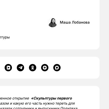
Маша Лобанова
птуры
венное открытие
«Скульптуры первого
разом и какую его часть нужно тереть для
казали сотрудники и выпускники Политеха.