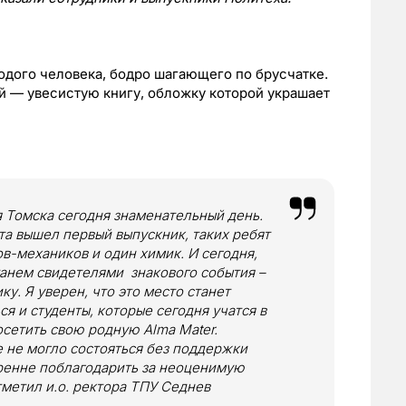
одого человека, бодро шагающего по брусчатке.
ой — увесистую книгу, обложку которой украшает
 Томска сегодня знаменательный день.
ета вышел первый выпускник, таких ребят
ов-механиков и один химик. И сегодня,
танем свидетелями знакового события –
у. Я уверен, что это место станет
ся и студенты, которые сегодня учатся в
сетить свою родную Alma Mater.
 не могло состояться без поддержки
кренне поблагодарить за неоценимую
метил и.о. ректора ТПУ Седнев