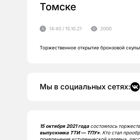
Томске
14:40 / 15.10.21
2000
Торжественное открытие бронзовой скуль
Мы в социальных сетях:
15 октября 2021 года
состоялось торжест
выпускника ТТИ — ТПУ»
. Кто стал прооб
привлечения «студенческой халявы», расс