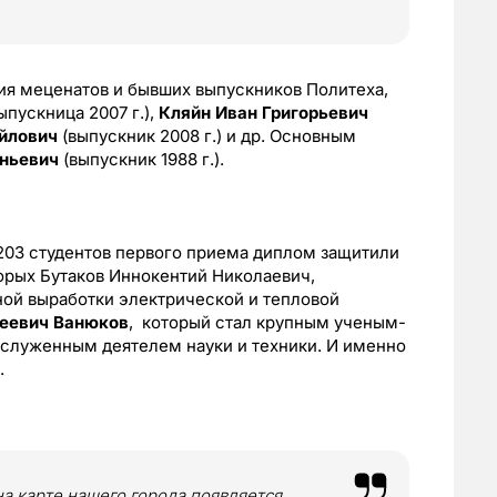
ия меценатов и бывших выпускников Политеха,
ыпускница 2007 г.),
Кляйн Иван Григорьевич
йлович
(выпускник 2008 г.) и др. Основным
еньевич
(выпускник 1988 г.).
203 студентов первого приема диплом защитили
орых Бутаков Иннокентий Николаевич,
ой выработки электрической и тепловой
еевич Ванюков
, который стал крупным ученым-
аслуженным деятелем науки и техники. И именно
.
на карте нашего города появляется